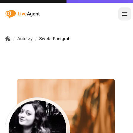
:site.title
Otw
/
/
Autorzy
Sweta Panigrahi
Home