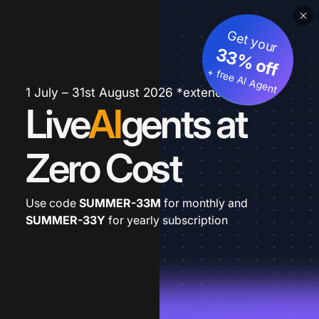
Get your
33% off
+ free AI Agent
1 July – 31st August 2026 *extended
Live
AI
gents at
Zero Cost
Use code
SUMMER-33M
for monthly and
SUMMER-33Y
for yearly subscription