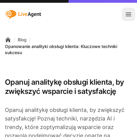
:site.title
Otw
/
/
Blog
Home
Opanowanie analityki obsługi klienta: Kluczowe techniki
sukcesu
Opanuj analitykę obsługi klienta, by
zwiększyć wsparcie i satysfakcję
Opanuj analitykę obsługi klienta, by zwiększyć
satysfakcję! Poznaj techniki, narzędzia AI i
trendy, które zoptymalizują wsparcie oraz
pozwolą podejmować decyzje oparte na