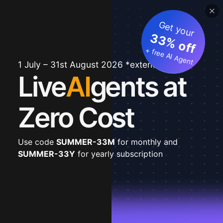
Get your
33% off
+ free AI Agent
1 July – 31st August 2026 *extended
Live
AI
gents at
Zero Cost
Use code
SUMMER-33M
for monthly and
SUMMER-33Y
for yearly subscription