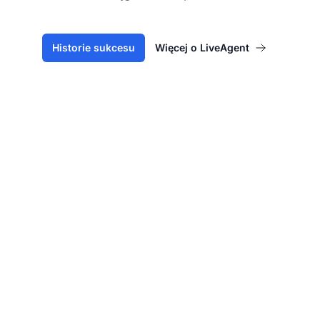
Historie sukcesu
Więcej o LiveAgent
Lider w
oprogramowaniu