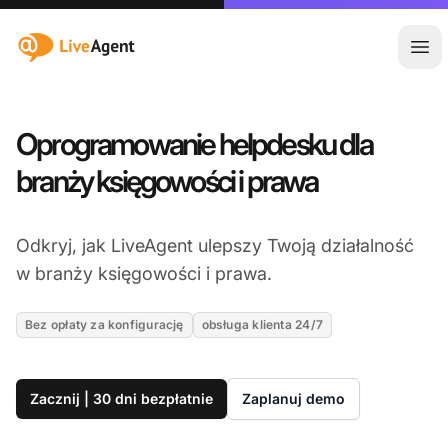
:site.title
Otw
Oprogramowanie helpdesku dla
branży księgowości i prawa
Odkryj, jak LiveAgent ulepszy Twoją działalność
w branży księgowości i prawa.
Bez opłaty za konfigurację
obsługa klienta 24/7
Zacznij | 30 dni bezpłatnie
Zaplanuj demo