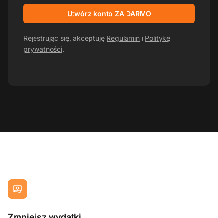
Utwórz konto ZA DARMO
Rejestrując się, akceptuję
Regulamin
i
Politykę
prywatności
.
Zmniejsz wydatki