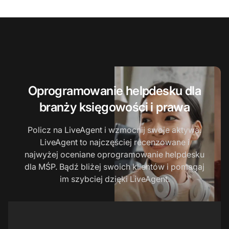
Oprogramowanie helpdesku dla
branży księgowości i prawa
Policz na LiveAgent i wzmocnij swoje aktywa.
LiveAgent to najczęściej recenzowane i
najwyżej oceniane oprogramowanie helpdesku
dla MŚP. Bądź bliżej swoich klientów i pomagaj
im szybciej dzięki LiveAgent.