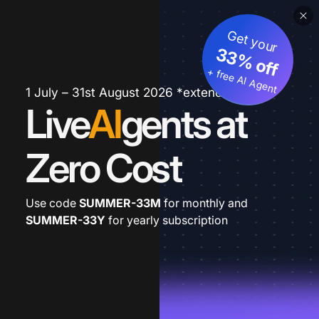
Get your
33% off
+ free AI Agent
1 July – 31st August 2026 *extended
Live
AI
gents at
Zero Cost
Use code
SUMMER-33M
for monthly and
SUMMER-33Y
for yearly subscription