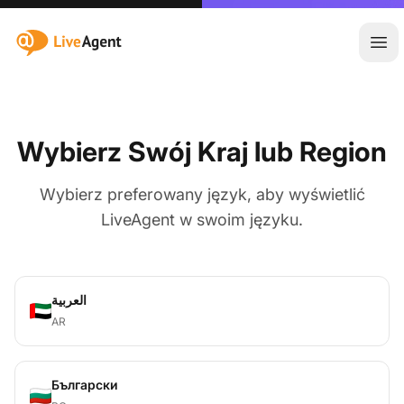
:site.title
Otw
Wybierz Swój Kraj lub Region
Wybierz preferowany język, aby wyświetlić
LiveAgent w swoim języku.
العربية
AR
Български