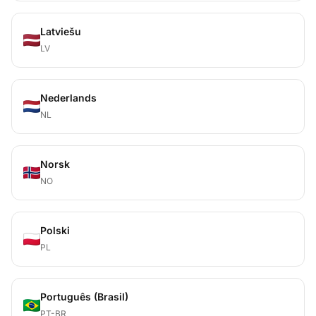
Latviešu
LV
Nederlands
NL
Norsk
NO
Polski
PL
Português (Brasil)
PT-BR