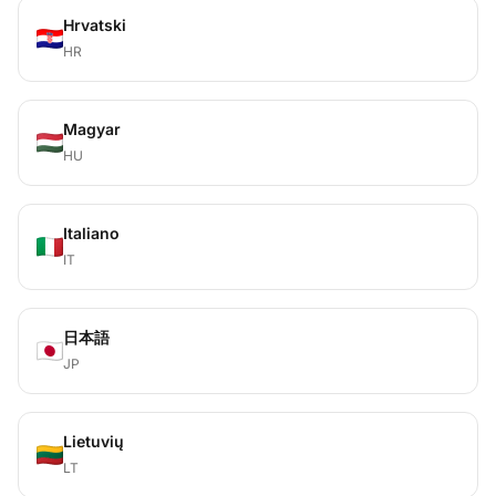
Hrvatski
HR
Magyar
HU
Italiano
IT
日本語
JP
Lietuvių
LT