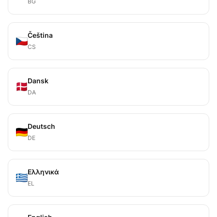
BG
Čeština
CS
Dansk
DA
Deutsch
DE
Ελληνικά
EL