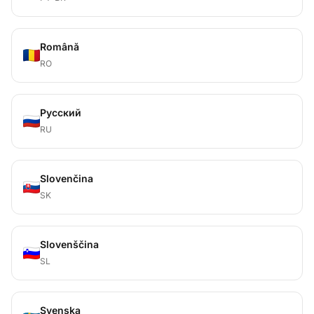
Română
RO
Русский
RU
Slovenčina
SK
Slovenščina
SL
Svenska