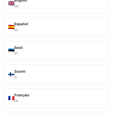
English
EN
Español
ES
Eesti
ET
Suomi
FI
Français
FR