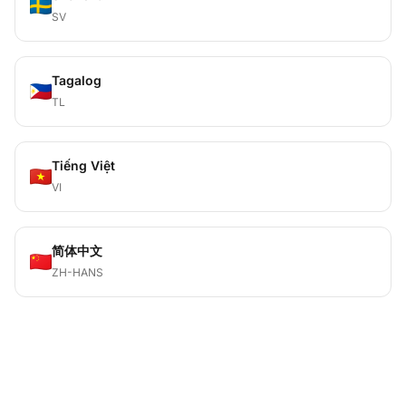
SV
Tagalog
TL
Tiếng Việt
VI
简体中文
ZH-HANS