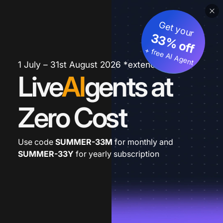
Get your
33% off
+ free AI Agent
1 July – 31st August 2026 *extended
Live
AI
gents at
Zero Cost
Use code
SUMMER-33M
for monthly and
SUMMER-33Y
for yearly subscription