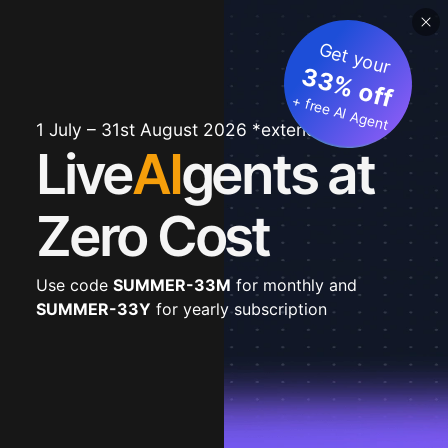
Get your
33% off
+ free AI Agent
1 July – 31st August 2026 *extended
Live
AI
gents at
Zero Cost
Use code
SUMMER-33M
for monthly and
SUMMER-33Y
for yearly subscription