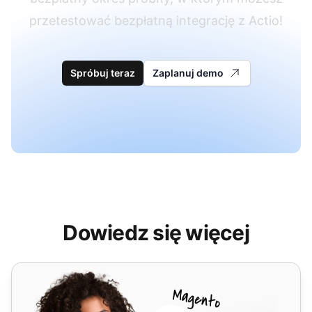
przetestować bezpłatną integrację z Actio!
Spróbuj teraz
Zaplanuj demo
Dowiedz się więcej
VIPTel