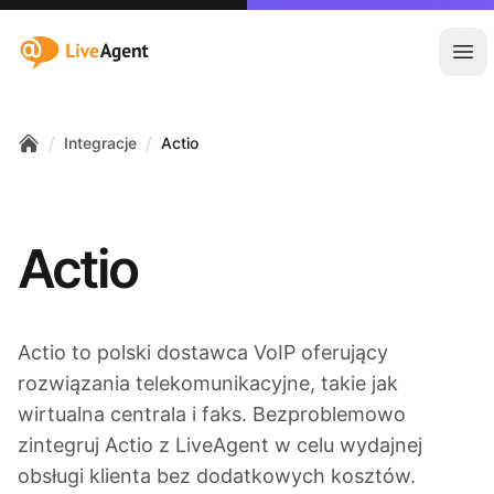
:site.title
Otw
/
/
Integracje
Actio
Home
Actio
Actio to polski dostawca VoIP oferujący
rozwiązania telekomunikacyjne, takie jak
wirtualna centrala i faks. Bezproblemowo
zintegruj Actio z LiveAgent w celu wydajnej
obsługi klienta bez dodatkowych kosztów.