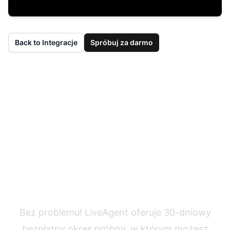
Back to Integracje
Spróbuj za darmo
Nie masz jeszcze
LiveAgent?
Bez problemu! LiveAgent oferuje 30-dniowy
bezpłatny okres próbny, w którym możesz