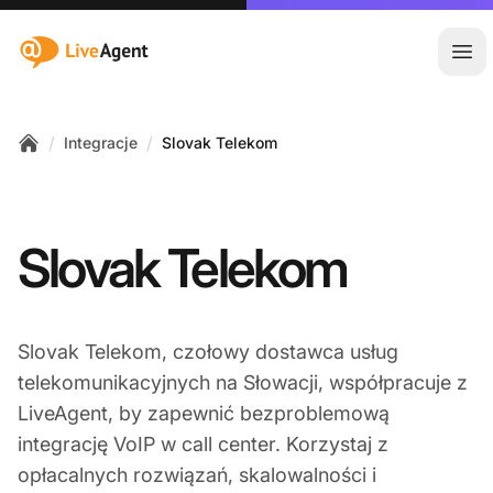
:site.title
Otw
/
/
Integracje
Slovak Telekom
Home
Slovak Telekom
Slovak Telekom, czołowy dostawca usług
telekomunikacyjnych na Słowacji, współpracuje z
LiveAgent, by zapewnić bezproblemową
integrację VoIP w call center. Korzystaj z
opłacalnych rozwiązań, skalowalności i