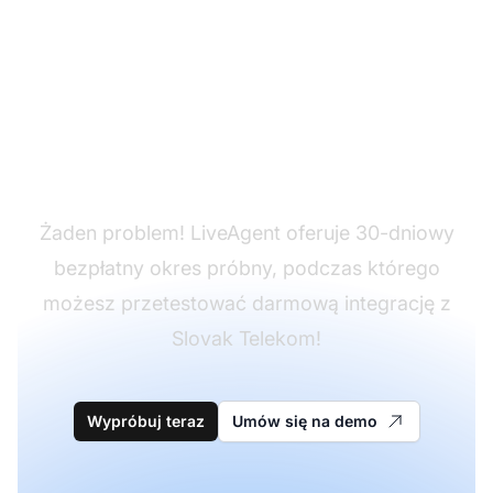
Nie masz jeszcze
LiveAgent?
Żaden problem! LiveAgent oferuje 30-dniowy
bezpłatny okres próbny, podczas którego
możesz przetestować darmową integrację z
Slovak Telekom!
Wypróbuj teraz
Umów się na demo