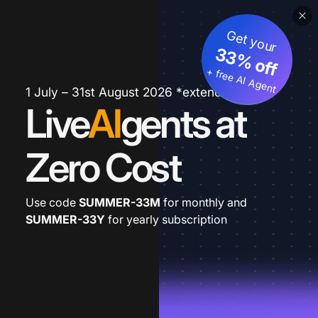
Get your
33% off
+ free AI Agent
1 July – 31st August 2026 *extended
Live
AI
gents at
Zero Cost
Use code
SUMMER-33M
for monthly and
SUMMER-33Y
for yearly subscription