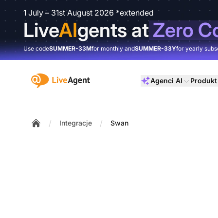
1 July – 31st August 2026 *extended
Live
AI
gents at
Zero C
Use code
SUMMER-33M
for monthly and
SUMMER-33Y
for yearly subs
:site.title
Agenci AI
Produkt
/
/
Integracje
Swan
Home