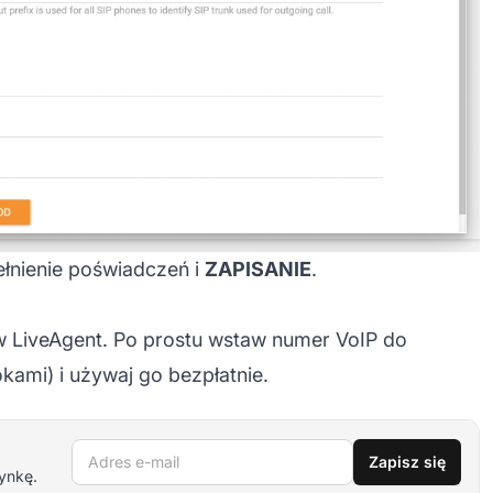
łnienie poświadczeń i
ZAPISANIE
.
w LiveAgent. Po prostu wstaw numer VoIP do
kami) i używaj go bezpłatnie.
Adres e-mail
Zapisz się
ynkę.