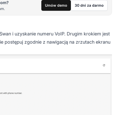
iom?
Umów demo
30 dni za darmo
am.
 Swan i uzyskanie numeru VoIP. Drugim krokiem jest
ie postępuj zgodnie z nawigacją na zrzutach ekranu