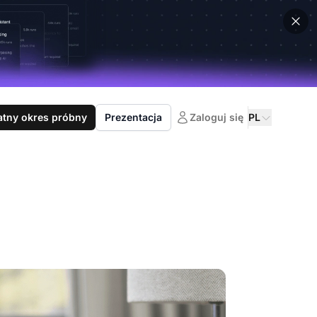
atny okres próbny
Prezentacja
Zaloguj się
PL