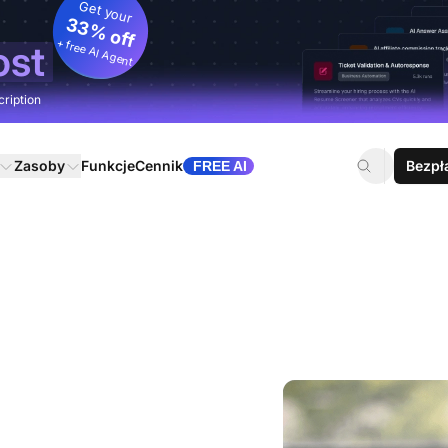
Get your
33% off
+ free AI Agent
ost
cription
Zasoby
Funkcje
Cennik
Bezpł
FREE AI