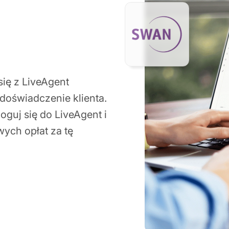
się z LiveAgent
doświadczenie klienta.
oguj się do LiveAgent i
wych opłat za tę