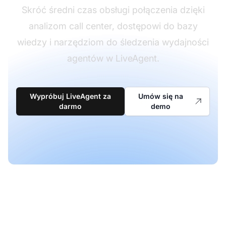
Skróć średni czas obsługi połączenia dzięki
analizom call center, dostępowi do bazy
wiedzy i narzędziom do śledzenia wydajności
agentów w LiveAgent.
Wypróbuj LiveAgent za
Umów się na
darmo
demo