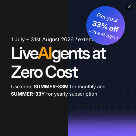
Get your
33% off
+ free AI Agent
1 July – 31st August 2026 *extended
Live
AI
gents at
Zero Cost
Use code
SUMMER-33M
for monthly and
SUMMER-33Y
for yearly subscription