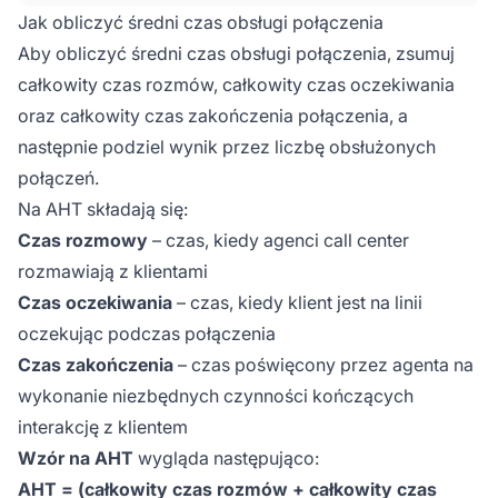
produktywności, efektywności operacyjnej i
Jak obliczyć średni czas obsługi połączenia
wydajności agentów. Pokazuje średni czas
Aby obliczyć średni czas obsługi połączenia, zsumuj
trwania interakcji z klientem w call center,
całkowity czas rozmów, całkowity czas oczekiwania
liczony od momentu zainicjowania połączenia
oraz całkowity czas zakończenia połączenia, a
do jego zakończenia.
następnie podziel wynik przez liczbę obsłużonych
połączeń.
Na AHT składają się:
Czas rozmowy
– czas, kiedy agenci call center
rozmawiają z klientami
Czas oczekiwania
– czas, kiedy klient jest na linii
oczekując podczas połączenia
Czas zakończenia
– czas poświęcony przez agenta na
wykonanie niezbędnych czynności kończących
interakcję z klientem
Wzór na AHT
wygląda następująco:
AHT = (całkowity czas rozmów + całkowity czas