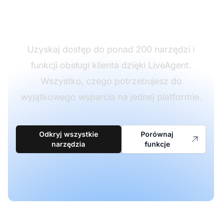
miejscu
Uzyskaj dostęp do ponad 200 narzędzi i
funkcji obsługi klienta dzięki LiveAgent.
Wszystko, czego potrzebujesz do
wyjątkowego wsparcia na jednej platformie.
Odkryj wszystkie
Porównaj
narzędzia
funkcje