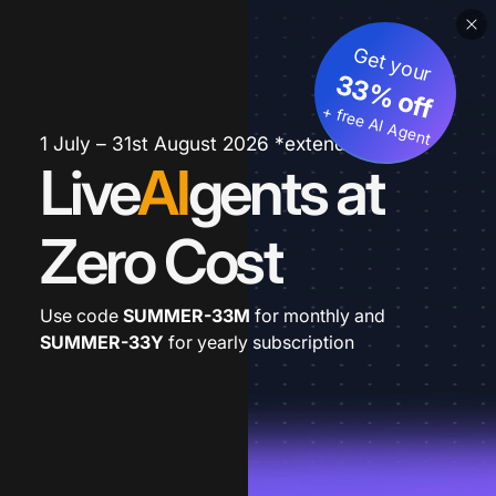
Get your
33% off
+ free AI Agent
1 July – 31st August 2026 *extended
Live
AI
gents at
Zero Cost
Use code
SUMMER-33M
for monthly and
SUMMER-33Y
for yearly subscription