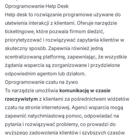
Pomagają również w zarządzaniu i śledzeniu
Oprogramowanie Help Desk
interakcji z klientami, zapewnianiu
Help desk to rozwiązanie programowe używane do
terminowego wsparcia, zbieraniu opinii i
poprawie ogólnego doświadczenia klienta.
ułatwienia interakcji z klientami. Oferuje narzędzie
ticketingowe, które pozwala firmom śledzić,
priorytetyzować i rozwiązywać zapytania klientów w
skuteczny sposób. Zapewnia również jedną
scentralizowaną platformę, zapewniając, że wszystkie
żądania wsparcia są zorganizowane i przydzielone
odpowiednim agentom lub działom.
Oprogramowanie czatu na żywo
To narzędzie umożliwia
komunikację w czasie
rzeczywistym
z klientami za pośrednictwem widżetów
czatu na stronie internetowej. Agenci wsparcia mogą
zapewnić natychmiastową pomoc, odpowiadać na
pytania i rozwiązywać problemy, co prowadzi do
wyższego zadowolenia klientów i szybszych czasów