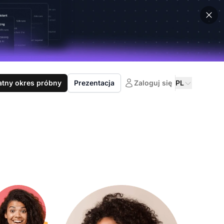
atny okres próbny
Prezentacja
Zaloguj się
PL