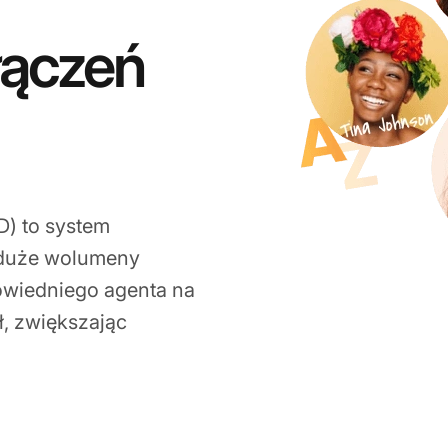
łączeń
) to system
e duże wolumeny
owiedniego agenta na
, zwiększając