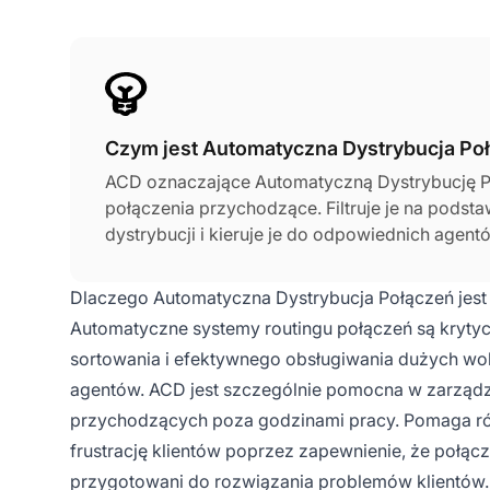
Czym jest Automatyczna Dystrybucja Po
ACD oznaczające Automatyczną Dystrybucję Poł
połączenia przychodzące. Filtruje je na podst
dystrybucji i kieruje je do odpowiednich agen
zdefiniować ACD jako system routingu połącz
Telephony Integration (CTI) i Interactive Voice
Dlaczego Automatyczna Dystrybucja Połączeń jes
połączeń przychodzących do najbardziej odp
Automatyczne systemy routingu połączeń są krytyc
sortowania i efektywnego obsługiwania dużych w
agentów. ACD jest szczególnie pomocna w zarządza
przychodzących poza godzinami pracy. Pomaga ró
frustrację klientów poprzez zapewnienie, że połącze
przygotowani do rozwiązania problemów klientów.