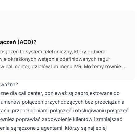
łączeń (ACD)?
ączeń to system telefoniczny, który odbiera
awie określonych wstępnie zdefiniowanych reguł
tów call center, działów lub menu IVR. Możemy również
eń, który współpracuje z systemami Computer
 Response (IVR), aby zapewnić inteligentne kierowanie
t ważna?
owiednich agentów.
zne dla call center, ponieważ są zaprojektowane do
olumenów połączeń przychodzących bez przeciążania
niu przepełnieniami połączeń i obsługiwaniu połączeń
wnież poprawiać zadowolenie klientów i zmniejszać
nia są łączone z agentami, którzy są najlepiej