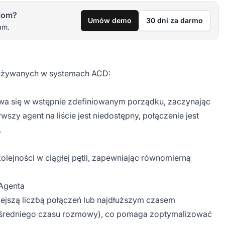
iom?
Umów demo
30 dni za darmo
am.
ń używanych w systemach ACD:
wa się w wstępnie zdefiniowanym porządku, zaczynając
zy agent na liście jest niedostępny, połączenie jest
.
lejności w ciągłej pętli, zapewniając równomierną
 Agenta
ejszą liczbą połączeń lub najdłuższym czasem
 średniego czasu rozmowy), co pomaga zoptymalizować