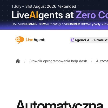
1 July – 31st August 2026 *extended
Live
AI
gents at
Zero C
Use code
SUMMER-33M
for monthly and
SUMMER-33Y
for yearly subs
:site.title
Agenci AI
Produkt
/
/
Słownik oprogramowania help desk
Automa
Home
Automatyczna