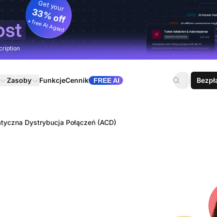
Get your
33% off
+ free AI Agent
ost
cription
Zasoby
Funkcje
Cennik
Bezpł
FREE AI
tyczna Dystrybucja Połączeń (ACD)