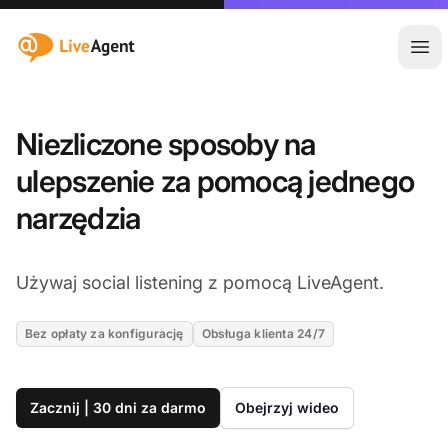
:site.title
Otw
Niezliczone sposoby na
ulepszenie za pomocą jednego
narzędzia
Używaj social listening z pomocą LiveAgent.
Bez opłaty za konfigurację
Obsługa klienta 24/7
Zacznij | 30 dni za darmo
Obejrzyj wideo