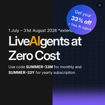
Get your
33% off
+ free AI Agent
1 July – 31st August 2026 *extended
Live
AI
gents at
Zero Cost
Use code
SUMMER-33M
for monthly and
SUMMER-33Y
for yearly subscription