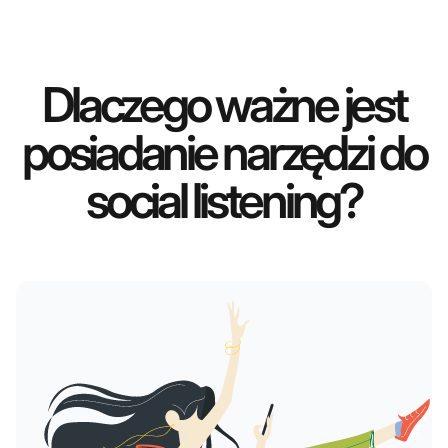
Dlaczego ważne jest
posiadanie narzędzi do
social listening?