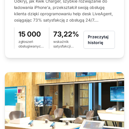
Odkryj, jak Kwik Charger, szybkie rozwiązanie do
ładowania iPhone'a, przekształcił swoją obsługę
klienta dzięki oprogramowaniu help desk LiveAgent,
osiągając 73% satysfakcję z obsługą 24/7....
15 000
73,22%
Przeczytaj
zgłoszeń
wskaźnik
historię
obsługiwanych
satysfakcji
miesięcznie
klientów