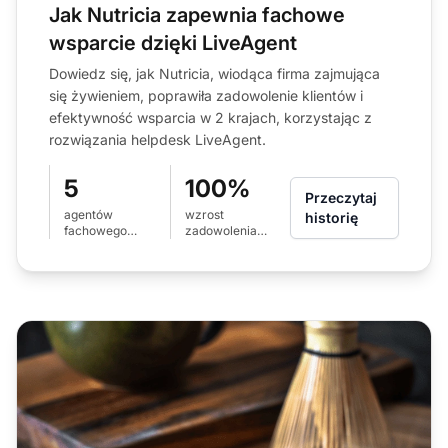
Jak Nutricia zapewnia fachowe
wsparcie dzięki LiveAgent
Dowiedz się, jak Nutricia, wiodąca firma zajmująca
się żywieniem, poprawiła zadowolenie klientów i
efektywność wsparcia w 2 krajach, korzystając z
rozwiązania helpdesk LiveAgent.
5
100%
Przeczytaj
agentów
wzrost
historię
fachowego
zadowolenia
wsparcia
klientów
obsługujących 2
kraje