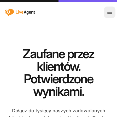
:site.title
Otw
Zaufane przez
klientów.
Potwierdzone
wynikami.
Dołącz do tysięcy naszych zadowolonych