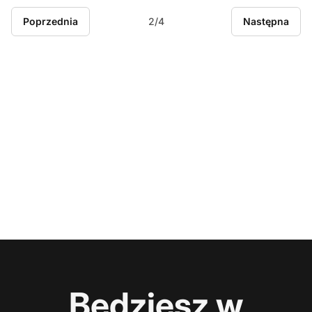
Poprzednia
2/4
Następna
Będziesz w