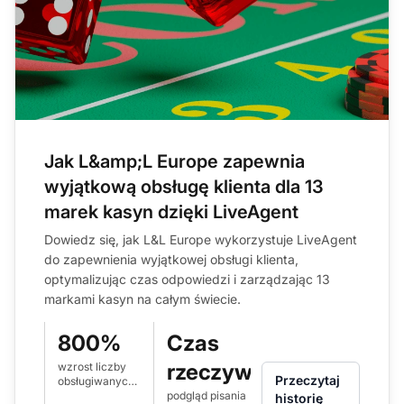
Jak L&amp;L Europe zapewnia
wyjątkową obsługę klienta dla 13
marek kasyn dzięki LiveAgent
Dowiedz się, jak L&L Europe wykorzystuje LiveAgent
do zapewnienia wyjątkowej obsługi klienta,
optymalizując czas odpowiedzi i zarządzając 13
markami kasyn na całym świecie.
800%
Czas
rzeczywisty
wzrost liczby
Przeczytaj
obsługiwanych
czatów
podgląd pisania
historię