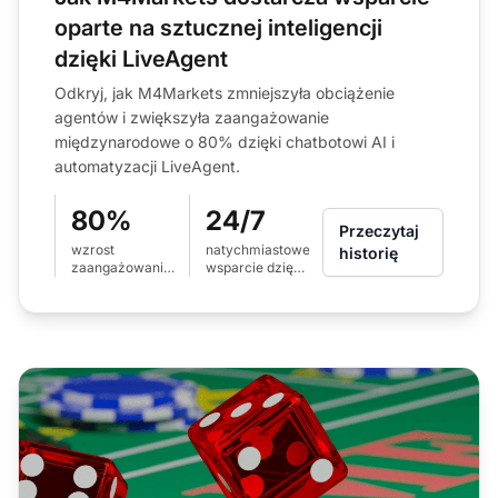
oparte na sztucznej inteligencji
dzięki LiveAgent
Odkryj, jak M4Markets zmniejszyła obciążenie
agentów i zwiększyła zaangażowanie
międzynarodowe o 80% dzięki chatbotowi AI i
automatyzacji LiveAgent.
80%
24/7
Przeczytaj
wzrost
natychmiastowe
historię
zaangażowania
wsparcie dzięki
w regionach
chatbotowi AI
międzynarodowych
LiveAgent