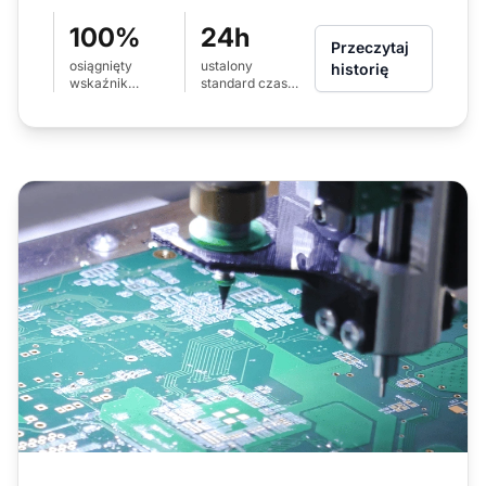
100%
24h
Przeczytaj
osiągnięty
ustalony
historię
wskaźnik
standard czasu
satysfakcji
odpowiedzi
klientów