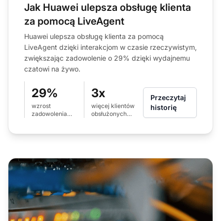
Jak Huawei ulepsza obsługę klienta
za pomocą LiveAgent
Huawei ulepsza obsługę klienta za pomocą
LiveAgent dzięki interakcjom w czasie rzeczywistym,
zwiększając zadowolenie o 29% dzięki wydajnemu
czatowi na żywo.
29%
3x
Przeczytaj
wzrost
więcej klientów
historię
zadowolenia
obsłużonych
klienta
przez czat na
żywo niż przez
telefon