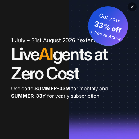
Get your
33% off
+ free AI Agent
1 July – 31st August 2026 *extended
Live
AI
gents at
Zero Cost
Use code
SUMMER-33M
for monthly and
SUMMER-33Y
for yearly subscription