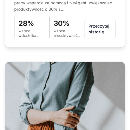
pracy wsparcia za pomocą LiveAgent, zwiększając
produktywność o 30% i ...
28%
30%
Przeczytaj
wzrost
wzrost
historię
wskaźnika
produktywności
rozwiązania
zespołu
przy pierwszym
kontakcie