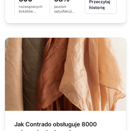
Przeczytaj
rozwiązanych
poziom
historię
ticketów
satysfakcji
miesięcznie
klientów
Jak Contrado obsługuje 8000