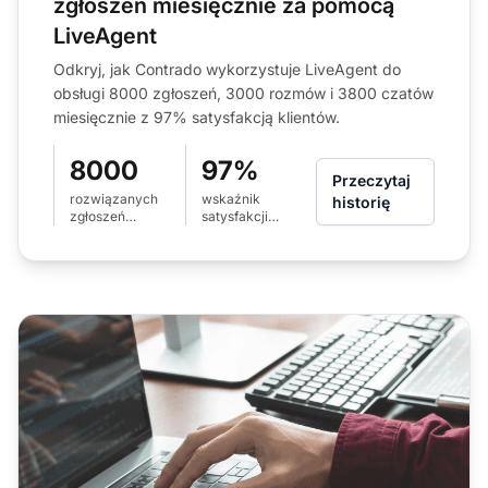
zgłoszeń miesięcznie za pomocą
LiveAgent
Odkryj, jak Contrado wykorzystuje LiveAgent do
obsługi 8000 zgłoszeń, 3000 rozmów i 3800 czatów
miesięcznie z 97% satysfakcją klientów.
8000
97%
Przeczytaj
rozwiązanych
wskaźnik
historię
zgłoszeń
satysfakcji
miesięcznie
klientów