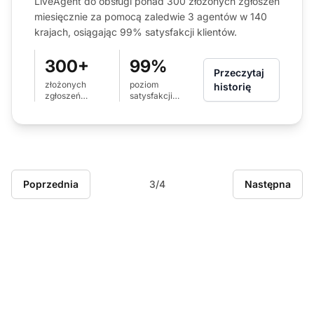
LiveAgent do obsługi ponad 300 złożonych zgłoszeń
miesięcznie za pomocą zaledwie 3 agentów w 140
krajach, osiągając 99% satysfakcji klientów.
300+
99%
Przeczytaj
złożonych
poziom
historię
zgłoszeń
satysfakcji
rozwiązywanych
klientów
miesięcznie
Poprzednia
3/4
Następna