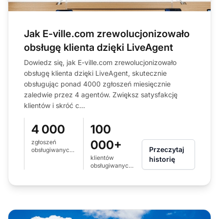
Jak E-ville.com zrewolucjonizowało
obsługę klienta dzięki LiveAgent
Dowiedz się, jak E-ville.com zrewolucjonizowało
obsługę klienta dzięki LiveAgent, skutecznie
obsługując ponad 4000 zgłoszeń miesięcznie
zaledwie przez 4 agentów. Zwiększ satysfakcję
klientów i skróć c...
4 000
100
000+
zgłoszeń
Przeczytaj
obsługiwanych
miesięcznie
klientów
historię
przez 4
obsługiwanych
agentów
w 2 krajach