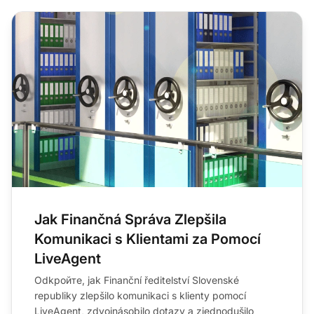
Jak Finančná Správa Zlepšila
Komunikaci s Klientami za Pomocí
LiveAgent
Odkройте, jak Finanční ředitelství Slovenské
republiky zlepšilo komunikaci s klienty pomocí
LiveAgent, zdvojnásobilo dotazy a zjednodušilo