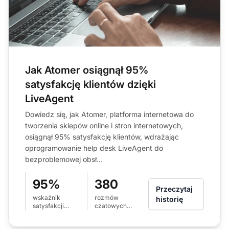
Jak Atomer osiągnął 95%
satysfakcję klientów dzięki
LiveAgent
Dowiedz się, jak Atomer, platforma internetowa do
tworzenia sklepów online i stron internetowych,
osiągnął 95% satysfakcję klientów, wdrażając
oprogramowanie help desk LiveAgent do
bezproblemowej obsł...
95%
380
Przeczytaj
wskaźnik
rozmów
historię
satysfakcji
czatowych
klientów
miesięcznie