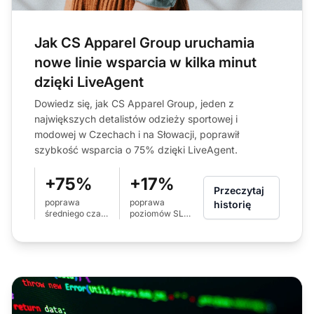
Jak CS Apparel Group uruchamia
nowe linie wsparcia w kilka minut
dzięki LiveAgent
Dowiedz się, jak CS Apparel Group, jeden z
największych detalistów odzieży sportowej i
modowej w Czechach i na Słowacji, poprawił
szybkość wsparcia o 75% dzięki LiveAgent.
+75%
+17%
Przeczytaj
poprawa
poprawa
historię
średniego czasu
poziomów SLA
odpowiedzi na
dla połączeń (z
e-mail (z 24h na
80% na 97%)
6h)