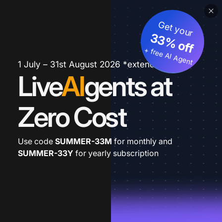
Get your
33% off
+ free AI Agent
1 July – 31st August 2026 *extended
Live
AI
gents at
Zero Cost
Use code
SUMMER-33M
for monthly and
SUMMER-33Y
for yearly subscription