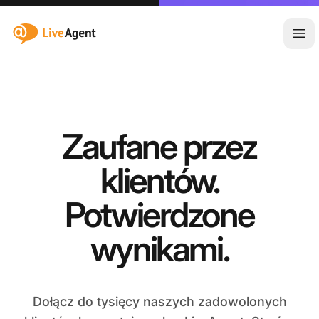
:site.title
Otw
Zaufane przez
klientów.
Potwierdzone
wynikami.
Dołącz do tysięcy naszych zadowolonych