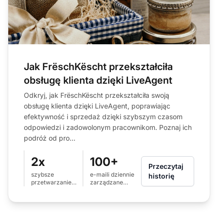
Jak FrëschKëscht przekształciła
obsługę klienta dzięki LiveAgent
Odkryj, jak FrëschKëscht przekształciła swoją
obsługę klienta dzięki LiveAgent, poprawiając
efektywność i sprzedaż dzięki szybszym czasom
odpowiedzi i zadowolonym pracownikom. Poznaj ich
podróż od pro...
2x
100+
Przeczytaj
szybsze
e-maili dziennie
historię
przetwarzanie
zarządzane
e-maili
efektywnie