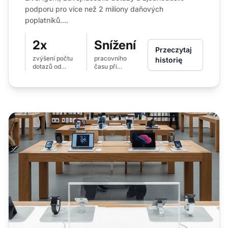
podporu pro více než 2 miliony daňových
poplatníků....
2x
Snížení
Przeczytaj
zvýšení počtu
pracovního
historię
dotazů od
času při
klientů
zpracování více
dotazů