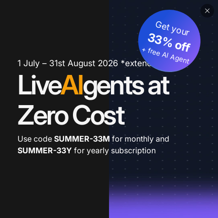
Get your
33% off
+ free AI Agent
1 July – 31st August 2026 *extended
Live
AI
gents at
Zero Cost
Use code
SUMMER-33M
for monthly and
SUMMER-33Y
for yearly subscription