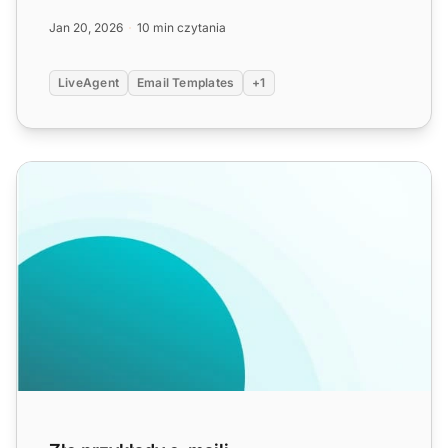
Popraw pierwsze wraże...
Jan 20, 2026
10 min czytania
LiveAgent
Email Templates
+1
Złe przykłady e-maili