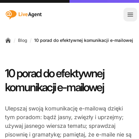
:site.title
Otw
/
/
Blog
10 porad do efektywnej komunikacji e-mailowej
Home
10 porad do efektywnej
komunikacji e-mailowej
Ulepszaj swoją komunikację e-mailową dzięki
tym poradom: bądź jasny, zwięzły i uprzejmy;
używaj jasnego wiersza tematu; sprawdzaj
pisownię i gramatykę; pamiętaj, że e-maile nie są