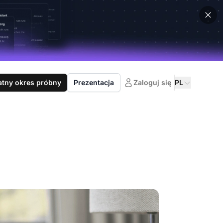
atny okres próbny
Prezentacja
Zaloguj się
PL