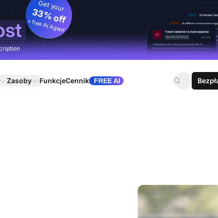
Get your
33% off
+ free AI Agent
ost
cription
Zasoby
Funkcje
Cennik
Bezpł
FREE AI