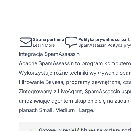
Strona partnera
Polityka prywatności part
Learn More
SpamAssassin Polityka pry
Integracja SpamAssassin
Apache SpamAssassin to program komputerow
Wykorzystuje różne techniki wykrywania spam
filtrowanie Bayesa, programy zewnętrzne, czar
Zintegrowany z LiveAgent, SpamAssassin usp
umożliwiając agentom skupienie się na zadani
planach Small, Medium i Large.
Gotowy przenieść biznes na wyższy poz