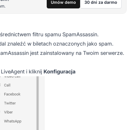
Umów demo
30 dni za darmo
am.
ośrednictwem filtru spamu SpamAssassin.
l znaleźć w biletach oznaczonych jako spam.
amAssassin
jest zainstalowany na Twoim serwerze.
LiveAgent i kliknij
Konfiguracja