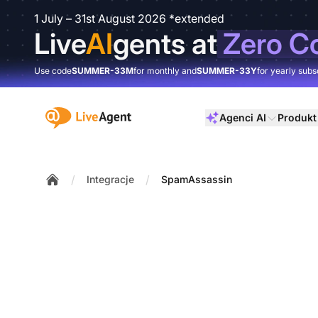
1 July – 31st August 2026 *extended
Live
AI
gents at
Zero C
Use code
SUMMER-33M
for monthly and
SUMMER-33Y
for yearly subs
:site.title
Agenci AI
Produkt
/
/
Integracje
SpamAssassin
Home