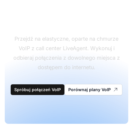
Wdrażaj nowoczesne
rozwiązania VoIP
Przejdź na elastyczne, oparte na chmurze
VoIP z call center LiveAgent. Wykonuj i
odbieraj połączenia z dowolnego miejsca z
dostępem do internetu.
Spróbuj połączeń VoIP
Porównaj plany VoIP