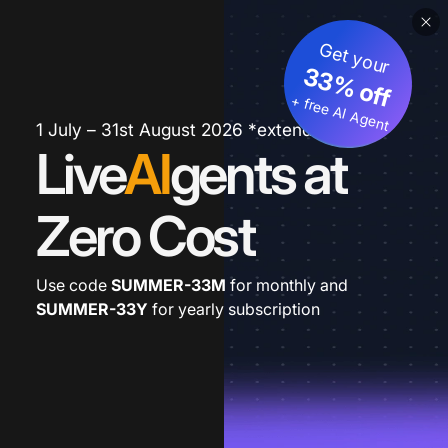
Get your
33% off
+ free AI Agent
1 July – 31st August 2026 *extended
Live
AI
gents at
Zero Cost
Use code
SUMMER-33M
for monthly and
SUMMER-33Y
for yearly subscription