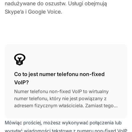
nadużywane do oszustw. Usługi obejmują
Skype’a i Google Voice.
Co to jest numer telefonu non-fixed
VoIP?
Numer telefonu non-fixed VoIP to wirtualny
numer telefonu, który nie jest powiązany z
adresem fizycznym właściciela. Zamiast tego
wymaga tylko połączenia internetowego, a w
przeciwieństwie do tradycyjnych numerów
Mówiąc prościej, możesz wykonywać połączenia lub
telefonicznych, możesz go używać z dowolnej
wysyłać wiadomości tekstowe z numeru non-fixed VoIP