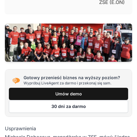
ZSE (E.ON)
Gotowy przenieść biznes na wyższy poziom?
Wypróbuj LiveAgent za darmo i przekonaj się sam.
Umów demo
30 dni za darmo
Usprawnienia
Michaela Dobosova, menedżerka w ZSE, mówi: “Jedną