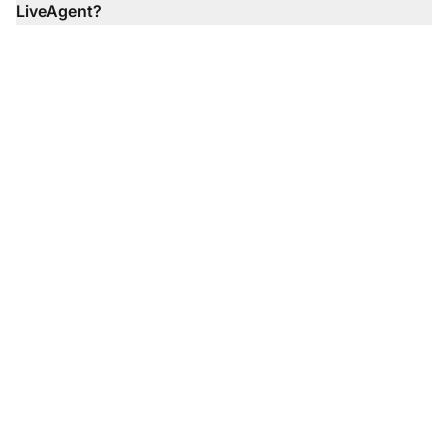
LiveAgent?
Przekształć
doświadczenie obsługi
klienta