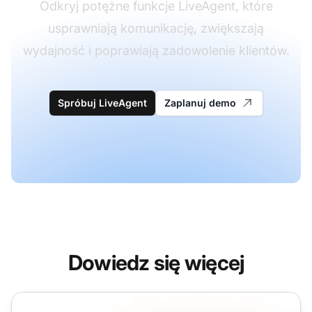
Odkryj potężne funkcje LiveAgent, które
usprawniają komunikację, zwiększają
wydajność i poprawiają zadowolenie klientów.
Spróbuj LiveAgent
Zaplanuj demo
Dowiedz się więcej
Transfer asystowany