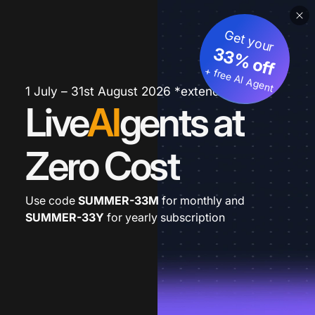
Get your
33% off
+ free AI Agent
1 July – 31st August 2026 *extended
Live
AI
gents at
Zero Cost
Use code
SUMMER-33M
for monthly and
SUMMER-33Y
for yearly subscription