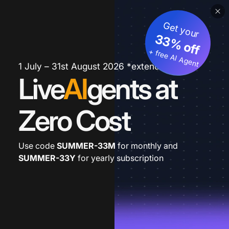
Get your
33% off
+ free AI Agent
1 July – 31st August 2026 *extended
Live
AI
gents at
Zero Cost
Use code
SUMMER-33M
for monthly and
SUMMER-33Y
for yearly subscription