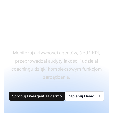
Wzmocnij Kierowników
Narzędziami
Wydajności
Monitoruj aktywności agentów, śledź KPI,
przeprowadzaj audyty jakości i udzielaj
coachingu dzięki kompleksowym funkcjom
zarządzania.
Spróbuj LiveAgent za darmo
Zaplanuj Demo