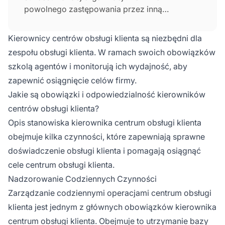
powolnego zastępowania przez inną
zaawansowaną technologię, tradycyjna
obsługa telefoniczna jest nadal intensywnie
Kierownicy centrów obsługi klienta są niezbędni dla
wykorzystywana dzisiaj. Pozwala na bardziej
zespołu obsługi klienta. W ramach swoich obowiązków
spersonalizowaną opiekę nad klientem i
szkolą agentów i monitorują ich wydajność, aby
pomaga w szybszym rozwiązywaniu
zapewnić osiągnięcie celów firmy.
problemów.
Jakie są obowiązki i odpowiedzialność kierowników
centrów obsługi klienta?
Opis stanowiska kierownika centrum obsługi klienta
obejmuje kilka czynności, które zapewniają sprawne
doświadczenie obsługi klienta i pomagają osiągnąć
cele centrum obsługi klienta.
Nadzorowanie Codziennych Czynności
Zarządzanie codziennymi operacjami centrum obsługi
klienta jest jednym z głównych obowiązków kierownika
centrum obsługi klienta. Obejmuje to utrzymanie bazy