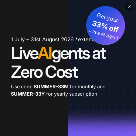
Get your
33% off
+ free AI Agent
1 July – 31st August 2026 *extended
Live
AI
gents at
Zero Cost
Use code
SUMMER-33M
for monthly and
SUMMER-33Y
for yearly subscription