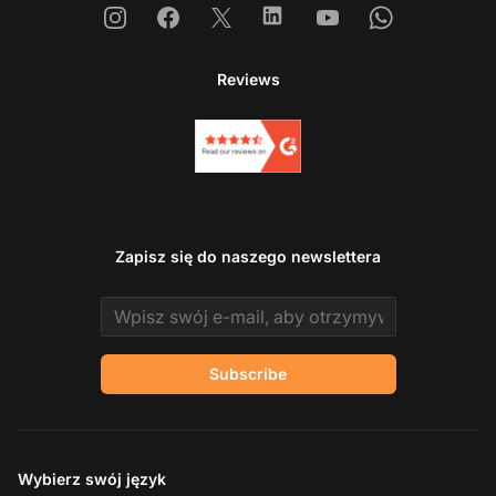
Instagram
Facebook
X
Linkedin
Youtube
Whatsapp
Reviews
Zapisz się do naszego newslettera
Email address
Subscribe
Wybierz swój język
Sk