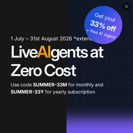
Get your
33% off
+ free AI Agent
1 July – 31st August 2026 *extended
Live
AI
gents at
Zero Cost
Use code
SUMMER-33M
for monthly and
SUMMER-33Y
for yearly subscription