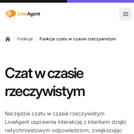
:site.title
Otw
/
/
Funkcje
Funkcje czatu w czasie rzeczywistym
Home
Czat w czasie
rzeczywistym
Narzędzie czatu w czasie rzeczywistym
LiveAgent usprawnia interakcję z klientami dzięki
natychmiastowym odpowiedziom, zwiększając