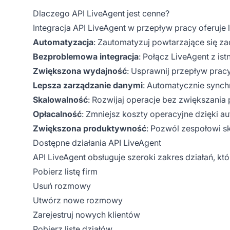
Dlaczego API LiveAgent jest cenne?
Integracja API LiveAgent w przepływ pracy oferuje l
Automatyzacja
: Zautomatyzuj powtarzające się za
Bezproblemowa integracja
: Połącz LiveAgent z i
Zwiększona wydajność
: Usprawnij przepływ prac
Lepsza zarządzanie danymi
: Automatycznie synch
Skalowalność
: Rozwijaj operacje bez zwiększania 
Opłacalność
: Zmniejsz koszty operacyjne dzięki a
Zwiększona produktywność
: Pozwól zespołowi sk
Dostępne działania API LiveAgent
API LiveAgent obsługuje szeroki zakres działań, k
Pobierz listę firm
Usuń rozmowy
Utwórz nowe rozmowy
Zarejestruj nowych klientów
Pobierz listę działów