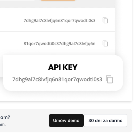
iom?
Umów demo
30 dni za darmo
am.