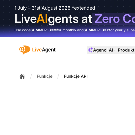
1 July – 31st August 2026 *extended
Live
AI
gents at
Zero C
Use code
SUMMER-33M
for monthly and
SUMMER-33Y
for yearly subs
:site.title
Agenci AI
Produkt
/
/
Funkcje
Funkcje API
Home