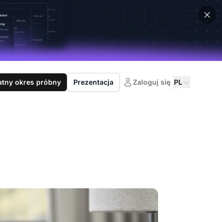
atny okres próbny
Prezentacja
Zaloguj się
PL