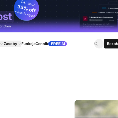
Get your
33% off
+ free AI Agent
ost
cription
Zasoby
Funkcje
Cennik
Bezpł
FREE AI