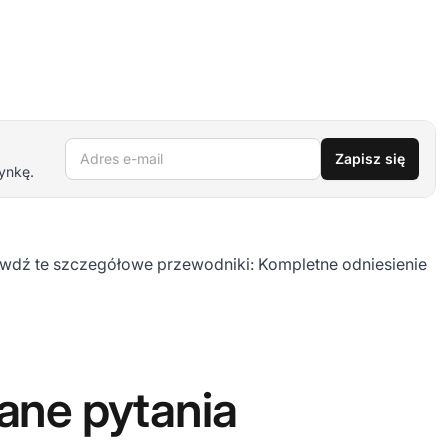
Adres e-mail
Zapisz się
ynkę.
awdź te szczegółowe przewodniki:
Kompletne odniesienie
ane pytania