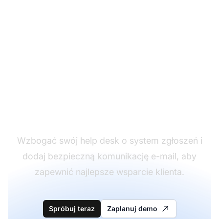
Nie masz jeszcze
LiveAgent?
Wzbogać swój help desk o system zgłoszeń i
dodaj bezpieczną komunikację e-mail, aby
zapewnić najlepsze wsparcie klienta.
Spróbuj teraz
Zaplanuj demo