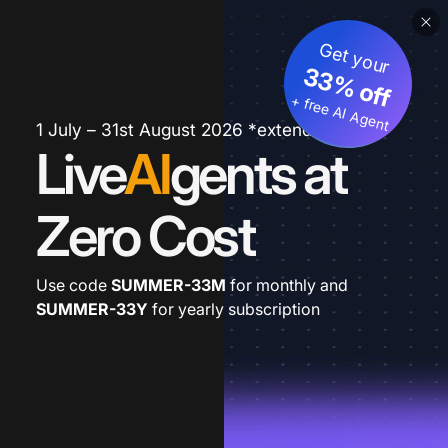
Get your
33% off
+ free AI Agent
1 July – 31st August 2026 *extended
Live
AI
gents at
Zero Cost
Use code
SUMMER-33M
for monthly and
SUMMER-33Y
for yearly subscription