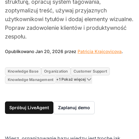
strukturę, opracuj system tagowania,
zoptymalizuj treść, używaj przyjaznych
użytkownikowi tytułów i dodaj elementy wizualne.
Popraw zadowolenie klientów i produktywność
zespołu.
Jan 20,
Opublikowano Jan 20, 2026 przez
Patricia Krajcovicova
.
Knowledge Base
Organization
Customer Support
+1 Pokaż więcej
Knowledge Management
Spróbuj LiveAgent
Zaplanuj demo
Wiesz, organizowanie bazy wiedzy jest trochę jak