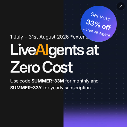
Get your
33% off
+ free AI Agent
1 July – 31st August 2026 *extended
Live
AI
gents at
Zero Cost
Use code
SUMMER-33M
for monthly and
SUMMER-33Y
for yearly subscription