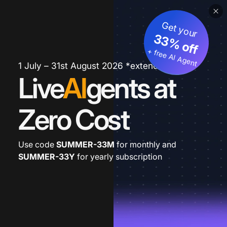
Get your
33% off
+ free AI Agent
1 July – 31st August 2026 *extended
Live
AI
gents at
Zero Cost
Use code
SUMMER-33M
for monthly and
SUMMER-33Y
for yearly subscription