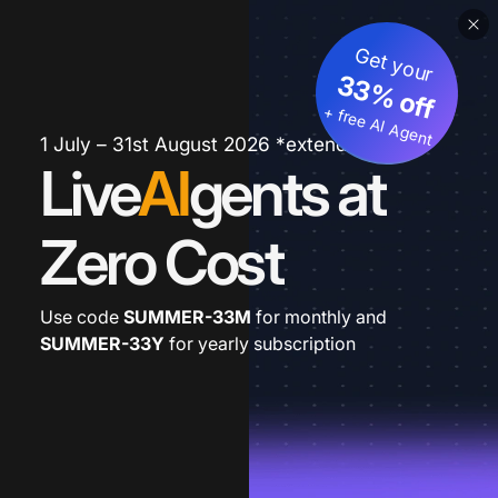
Get your
33% off
+ free AI Agent
1 July – 31st August 2026 *extended
Live
AI
gents at
Zero Cost
Use code
SUMMER-33M
for monthly and
SUMMER-33Y
for yearly subscription