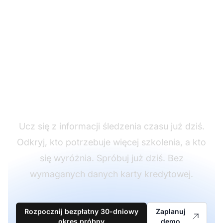
Śledź czas pracy
agentów za pomocą
LiveAgent
Ucz się z informacji śledzenia czasu już dziś.
Odkryj, kto potrzebuje więcej szkolenia, a kto
się wyróżnia. Spróbuj już dziś. Bez
wymaganych danych karty kredytowej.
Rozpocznij bezpłatny 30-dniowy
Zaplanuj
okres próbny
demo