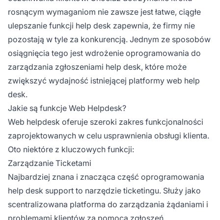
wszystkich zapytań klientów i zamknięcie
rosnącym wymaganiom nie zawsze jest łatwe, ciągłe
zgłoszeń na czas oraz z maksymalnym
zadowoleniem klienta.
ulepszanie funkcji help desk zapewnia, że firmy nie
pozostają w tyle za konkurencją. Jednym ze sposobów
osiągnięcia tego jest wdrożenie oprogramowania do
zarządzania zgłoszeniami help desk, które może
zwiększyć wydajność istniejącej platformy web help
desk.
Jakie są funkcje Web Helpdesk?
Web helpdesk oferuje szeroki zakres funkcjonalności
zaprojektowanych w celu usprawnienia obsługi klienta.
Oto niektóre z kluczowych funkcji:
Zarządzanie Ticketami
Najbardziej znana i znacząca część oprogramowania
help desk support to narzędzie ticketingu. Służy jako
scentralizowana platforma do zarządzania żądaniami i
problemami klientów za pomocą zgłoszeń