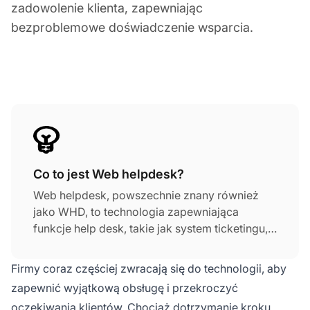
zadowolenie klienta, zapewniając
bezproblemowe doświadczenie wsparcia.
Co to jest Web helpdesk?
Web helpdesk, powszechnie znany również
jako WHD, to technologia zapewniająca
funkcje help desk, takie jak system ticketingu,
zarządzanie zadaniami, CRM, wbudowana
baza wiedzy i wiele więcej. Wdrożenie
Firmy coraz częściej zwracają się do technologii, aby
oprogramowania web help desk pozwala
zapewnić wyjątkową obsługę i przekroczyć
zespołom service desk na rozwiązanie
oczekiwania klientów. Chociaż dotrzymanie kroku