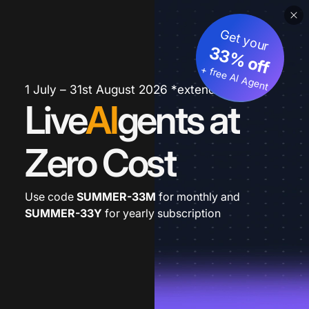
Get your
33% off
+ free AI Agent
1 July – 31st August 2026 *extended
Live
AI
gents at
Zero Cost
Use code
SUMMER-33M
for monthly and
SUMMER-33Y
for yearly subscription