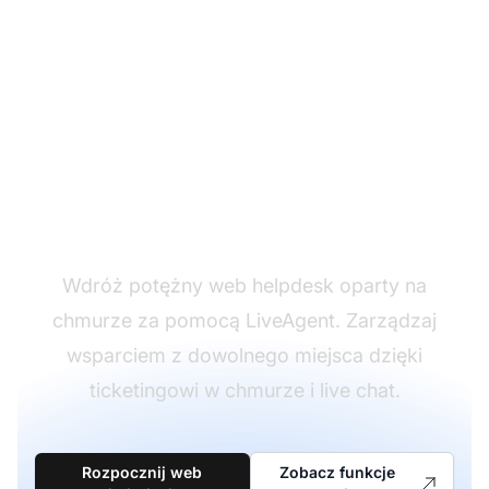
Uruchom swój web
helpdesk dzisiaj
Wdróż potężny web helpdesk oparty na
chmurze za pomocą LiveAgent. Zarządzaj
wsparciem z dowolnego miejsca dzięki
ticketingowi w chmurze i live chat.
Rozpocznij web
Zobacz funkcje