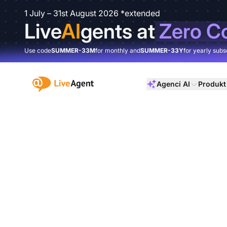
1 July – 31st August 2026 *extended
Live
AI
gents at
Zero C
Use code
SUMMER-33M
for monthly and
SUMMER-33Y
for yearly subs
:site.title
Agenci AI
Produkt