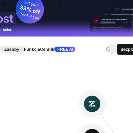
Get your
33% off
+ free AI Agent
ost
cription
Zasoby
Funkcje
Cennik
Bezpł
FREE AI