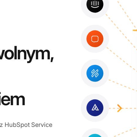
wolnym,
iem
 z HubSpot Service