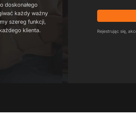
do doskonałego
ugiwać każdy ważny
my szereg funkcji,
 każdego klienta.
Rejestrując się, ak