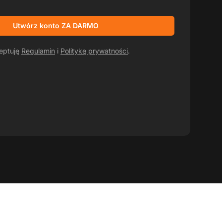
Utwórz konto ZA DARMO
ceptuję
Regulamin
i
Politykę prywatności
.