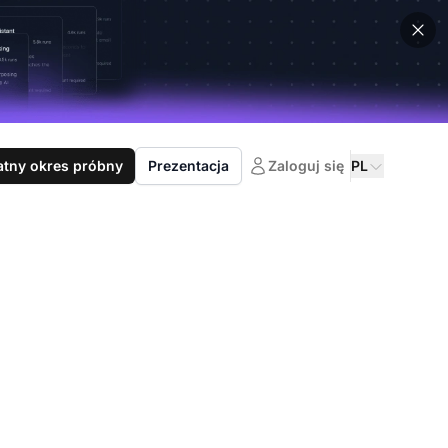
atny okres próbny
Prezentacja
Zaloguj się
PL