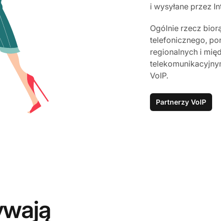
i wysyłane przez In
Ogólnie rzecz bior
telefonicznego, p
regionalnych i mi
telekomunikacyjny
VoIP.
Partnerzy VoIP
ywają