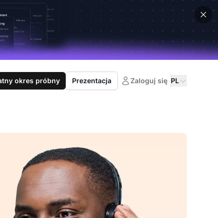
atny okres próbny
Prezentacja
Zaloguj się
PL