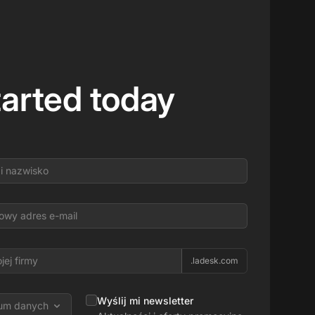
tarted today
.ladesk.com
Wyślij mi newsletter
rum danych