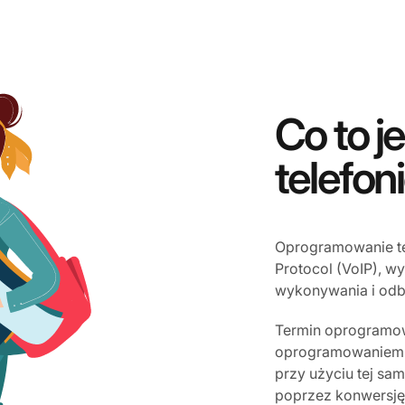
Co to 
telefon
Oprogramowanie tel
Protocol (VoIP), w
wykonywania i odbi
Termin oprogramowa
oprogramowaniem ca
przy użyciu tej sam
poprzez konwersję