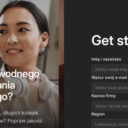
Get s
Imię i nazwisko
awodnego
Wpisz swój e-mail
nia
go?
Nazwa firmy
 długich kolejek
Region
ów? Popraw jakość
Lokalizacja cent