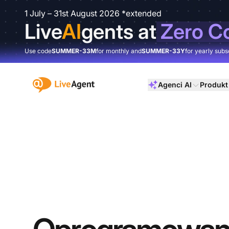
1 July – 31st August 2026 *extended
Live
AI
gents at
Zero C
Use code
SUMMER-33M
for monthly and
SUMMER-33Y
for yearly subs
:site.title
Agenci AI
Produkt