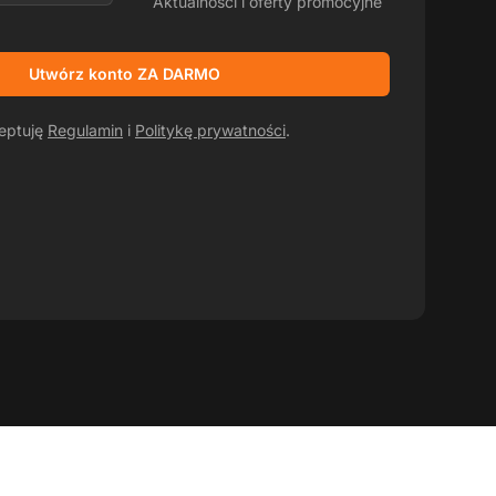
Aktualności i oferty promocyjne
Utwórz konto ZA DARMO
ceptuję
Regulamin
i
Politykę prywatności
.