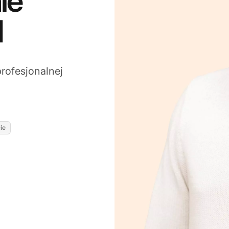
ie
1
rofesjonalnej
ie