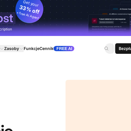
Get your
33% off
+ free AI Agent
ost
cription
Zasoby
Funkcje
Cennik
Bezpł
FREE AI