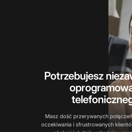
Potrzebujesz niez
oprogramowa
telefoniczne
Masz dość przerywanych połączeń,
oczekiwania i sfrustrowanych klient