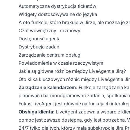
Automatyczna dystrybucja ticketów
Widgety dostosowywalne do języka
A oto funkcje, które brakuje w Jirze, ale można je 
Czat wewnętrzny i rozmowy
Dostępność agenta
Dystrybucja zadań
Zarządzanie centrum obsługi
Powiadomienia w czasie rzeczywistym
Jakie są główne różnice między LiveAgent a Jirą?
Oto kilka kluczowych różnic między LiveAgent a Jir
Zarządzanie kalendarzem:
Funkcje zarządzania k
planować i harmonogramować zadania, spotkania i 
Fokus LiveAgent jest głównie na funkcjach interakcji
Obsługa klienta:
LiveAgent zapewnia wsparcie klie
pomoc jest zawsze dostępna, gdy jest potrzebna. W 
24/7 tylko dla tych, którzy mają subskrypcję Jira