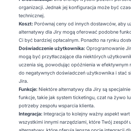
organizacji. Jednak jej konfiguracja może być c
technicznej.
Koszt:
Porównaj ceny od innych dostawców, aby uz
alternatywy dla Jiry mogą oferować podobne funkc
Ci być bardziej opłacalnym. Ponadto na rynku dostę
Doświadczenie użytkownika:
Oprogramowanie Jira
mogą być przytłaczające dla niektórych użytkow
uczenia się, powodując opóźnienia w efektywnym
do negatywnych doświadczeń użytkownika i stać 
Jira.
Funkcje:
Niektóre alternatywy dla Jiry są specjalni
funkcje, takie jak system ticketingu, czat na żywo 
potrzeby zespołu wsparcia klienta.
Integracja:
Integracja to kolejny ważny aspekt wart
wszystkimi innymi narzędziami, które Twój zespół
alternatywy, które oferują lepsze opcje integracji 