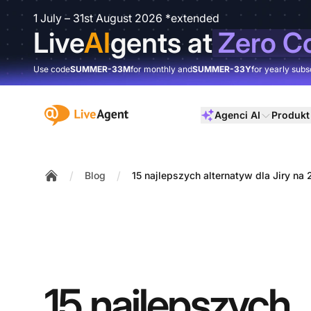
1 July – 31st August 2026 *extended
Live
AI
gents at
Zero C
Use code
SUMMER-33M
for monthly and
SUMMER-33Y
for yearly subs
:site.title
Agenci AI
Produkt
/
/
Blog
15 najlepszych alternatyw dla Jiry na 
Home
15 najlepszych