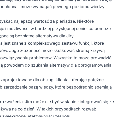
zasochłonna i może wymagać pewnego poziomu wiedzy
yskać najlepszą wartość za pieniądze. Niektóre
je i możliwości w bardziej przystępnej cenie, co pomoże
pne są bezpłatne alternatywy dla Jiry.
 jest znane z kompleksowego zestawu funkcji, które
ników. Jego złożoność może skutkować stromą krzywą
 rozwiązywaniu problemów. Wszystko to może prowadzić
się powodem do szukania alternatyw dla oprogramowania
e zaprojektowane dla obsługi klienta, oferując potężne
lub zarządzanie bazą wiedzy, które bezpośrednio spełniają
 rozważenia. Jira może nie być w stanie zintegrować się ze
 używa na co dzień. W takich przypadkach rozważ
dla zwiększonej efektywności zespołu.