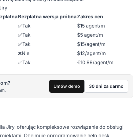
Jiry
zpłatna
Bezpłatna wersja próbna
Zakres cen
✅Tak
$15 agent/m
✅Tak
$5 agent/m
✅Tak
$15/agent/m
❌Nie
$12/agent/m
✅Tak
€10.99/agent/m
iom?
Umów demo
30 dni za darmo
am.
dla Jiry, oferując kompleksowe rozwiązanie do obsługi
 projektami. Obejmuje oprogramowanie help desk,