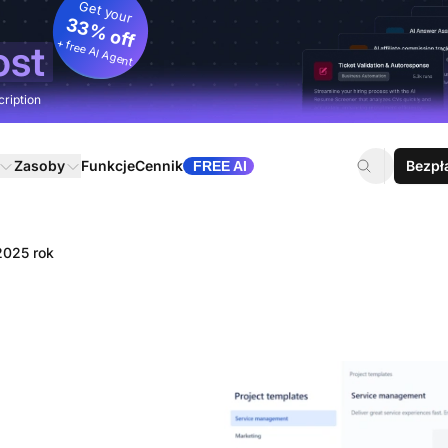
Get your
33% off
+ free AI Agent
ost
cription
Zasoby
Funkcje
Cennik
Bezpł
FREE AI
2025 rok