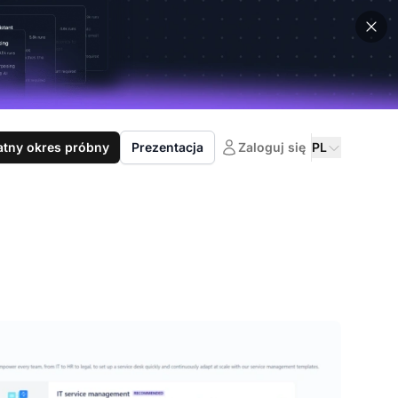
atny okres próbny
Prezentacja
Zaloguj się
PL