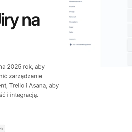
iry na
 na 2025 rok, aby
nić zarządzanie
nt, Trello i Asana, aby
ć i integrację.
Jan 20, 2026
on