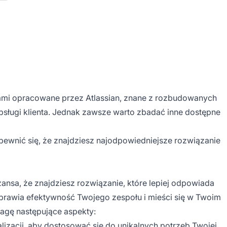
ktami opracowane przez Atlassian, znane z rozbudowanych
bsługi klienta. Jednak zawsze warto zbadać inne dostępne
upewnić się, że znajdziesz najodpowiedniejsze rozwiązanie
zansa, że znajdziesz rozwiązanie, które lepiej odpowiada
oprawia efektywność Twojego zespołu i mieści się w Twoim
wagę następujące aspekty:
lizacji, aby dostosować się do unikalnych potrzeb Twojej