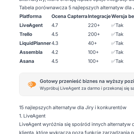
Tabela porównawcza 5 najlepszych alternatyw dla 
Platforma
Ocena Capterra
Integracje
Wersja be
LiveAgent
4.7
220+
✅Tak
Trello
4.5
200+
✅Tak
LiquidPlanner
4.3
40+
✅Tak
Assembla
4.2
100+
✅Tak
Asana
4.5
100+
✅Tak
Gotowy przenieść biznes na wyższy poz
Wypróbuj LiveAgent za darmo i przekonaj się s
15 najlepszych alternatyw dla Jiry i konkurentów
1. LiveAgent
LiveAgent wyróżnia się spośród innych alternatyw 
klienta, które wykracza poza funkcje zarządzania