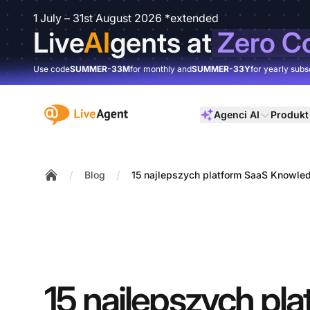
1 July – 31st August 2026 *extended
Live
AI
gents at
Zero C
Use code
SUMMER-33M
for monthly and
SUMMER-33Y
for yearly subs
:site.title
Agenci AI
Produkt
/
/
Blog
15 najlepszych platform SaaS Knowled
Home
15 najlepszych pl