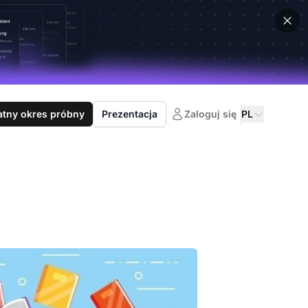
atny okres próbny
Prezentacja
Zaloguj się
PL