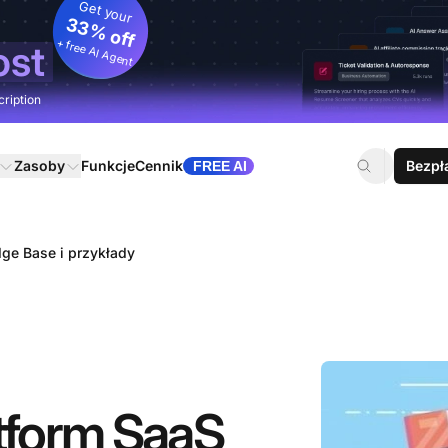
Get your
33% off
+ free AI Agent
ost
cription
Zasoby
Funkcje
Cennik
Bezpł
FREE AI
ge Base i przykłady
atform SaaS