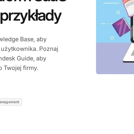
 przykłady
wledge Base, aby
e użytkownika. Poznaj
endesk Guide, aby
 Twojej firmy.
2026
anagement