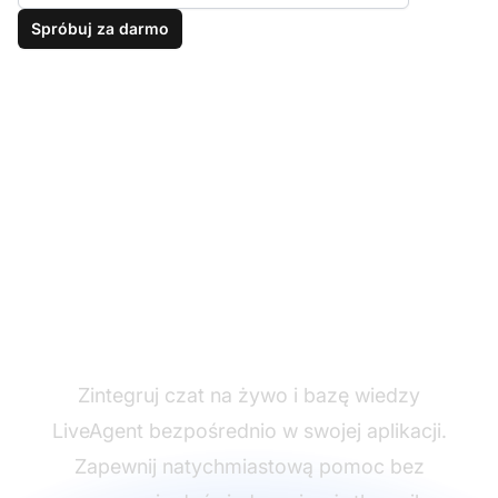
Spróbuj za darmo
Włącz potężne
wsparcie w aplikacji
Zintegruj czat na żywo i bazę wiedzy
LiveAgent bezpośrednio w swojej aplikacji.
Zapewnij natychmiastową pomoc bez