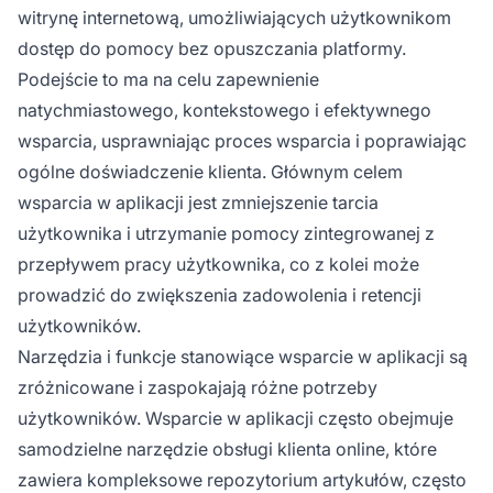
witrynę internetową, umożliwiających użytkownikom
kontekstowego i efektywnego wsparcia,
dostęp do pomocy bez opuszczania platformy.
usprawniając proces wsparcia i poprawiając
ogólne doświadczenie klienta. Głównym celem
Podejście to ma na celu zapewnienie
wsparcia w aplikacji jest zmniejszenie tarcia
natychmiastowego, kontekstowego i efektywnego
użytkownika i utrzymanie pomocy
wsparcia, usprawniając proces wsparcia i poprawiając
zintegrowanej z przepływem pracy
ogólne doświadczenie klienta. Głównym celem
użytkownika, co z kolei może prowadzić do
wsparcia w aplikacji jest zmniejszenie tarcia
zwiększenia zadowolenia i retencji
użytkownika i utrzymanie pomocy zintegrowanej z
użytkowników.
przepływem pracy użytkownika, co z kolei może
prowadzić do zwiększenia zadowolenia i retencji
użytkowników.
Narzędzia i funkcje stanowiące wsparcie w aplikacji są
zróżnicowane i zaspokajają różne potrzeby
użytkowników. Wsparcie w aplikacji często obejmuje
samodzielne narzędzie obsługi klienta online, które
zawiera kompleksowe repozytorium artykułów, często