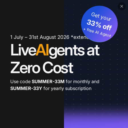
Get your
33% off
+ free AI Agent
1 July – 31st August 2026 *extended
Live
AI
gents at
Zero Cost
Use code
SUMMER-33M
for monthly and
SUMMER-33Y
for yearly subscription