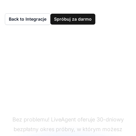
Back to Integracje
Spróbuj za darmo
Nie masz jeszcze
LiveAgent?
Bez problemu! LiveAgent oferuje 30-dniowy
bezpłatny okres próbny, w którym możesz