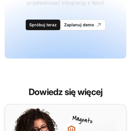
przetestować integrację z Xero!
Spróbuj teraz
Zaplanuj demo
Dowiedz się więcej
Zapier