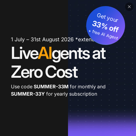
Get your
33% off
+ free AI Agent
1 July – 31st August 2026 *extended
Live
AI
gents at
Zero Cost
Use code
SUMMER-33M
for monthly and
SUMMER-33Y
for yearly subscription