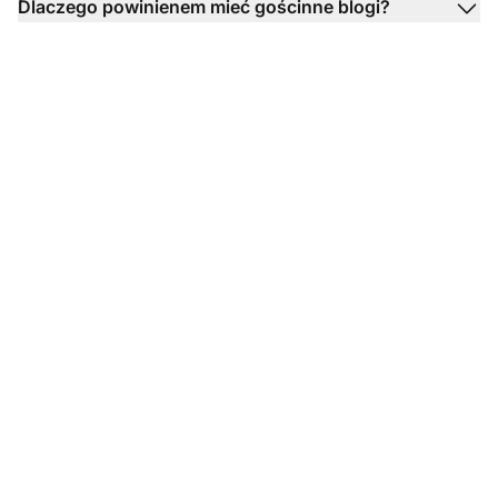
Dlaczego powinienem mieć gościnne blogi?
Gotowy do
wykorzystania naszych
szablonów e-maili do
guest bloggingu?