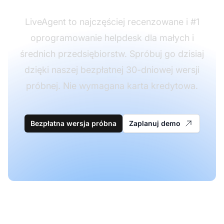
LiveAgent to najczęściej recenzowane i #1
oprogramowanie helpdesk dla małych i
średnich przedsiębiorstw. Spróbuj go dzisiaj
dzięki naszej bezpłatnej 30-dniowej wersji
próbnej. Nie wymagana karta kredytowa.
Bezpłatna wersja próbna
Zaplanuj demo