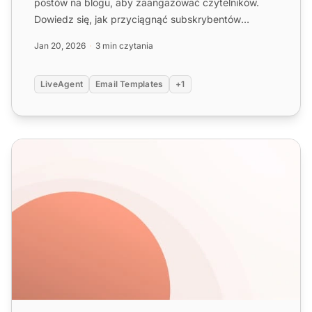
postów na blogu, aby zaangażować czytelników.
Dowiedz się, jak przyciągnąć subskrybentów
podglądem, zbierać opinie i...
Jan 20, 2026
3 min czytania
LiveAgent
Email Templates
+1
Szablony e-maili do artykułów opublikowanych zewnętrz