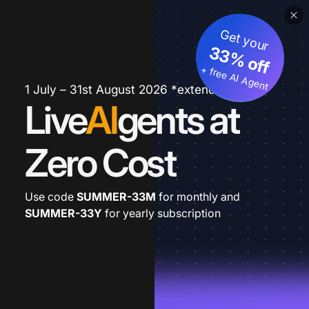
Get your
33% off
+ free AI Agent
1 July – 31st August 2026 *extended
Live
AI
gents at
Zero Cost
Use code
SUMMER-33M
for monthly and
SUMMER-33Y
for yearly subscription