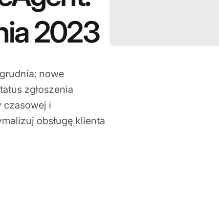
nia 2023
 grudnia: nowe
status zgłoszenia
y czasowej i
alizuj obsługę klienta
15, 2023