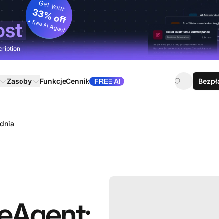
Get your
33% off
+ free AI Agent
ost
cription
Zasoby
Funkcje
Cennik
Bezpł
FREE AI
udnia
veAgent: