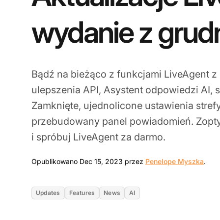
wydanie z grud
Bądź na bieżąco z funkcjami LiveAgent z
ulepszenia API, Asystent odpowiedzi AI, 
Zamknięte, ujednolicone ustawienia stref
przebudowany panel powiadomień. Zoptym
i spróbuj LiveAgent za darmo.
Dec 
Opublikowano Dec 15, 2023 przez
Penelope Myszka
.
Updates
Features
News
AI