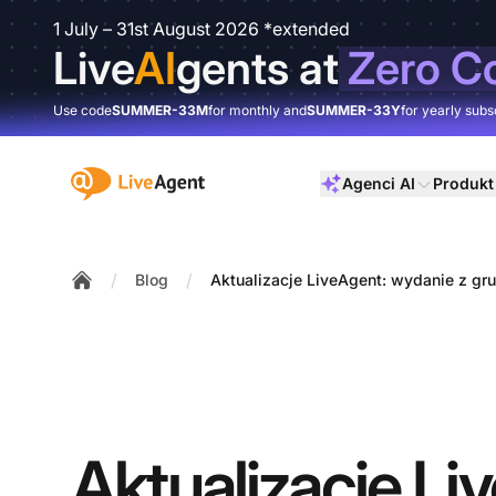
1 July – 31st August 2026 *extended
Live
AI
gents at
Zero C
Use code
SUMMER-33M
for monthly and
SUMMER-33Y
for yearly subs
:site.title
Agenci AI
Produkt
/
/
Blog
Aktualizacje LiveAgent: wydanie z gr
Home
Aktualizacje Li