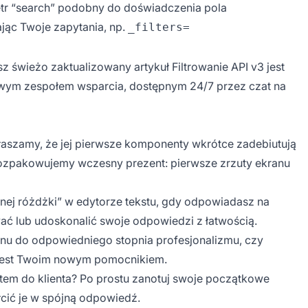
r “search” podobny do doświadczenia pola
jąc Twoje zapytania, np.
_filters=
asz świeżo zaktualizowany artykuł
Filtrowanie API v3
jest
wym zespołem wsparcia, dostępnym 24/7 przez czat na
ogłaszamy, że jej pierwsze komponenty wkrótce zadebiutują
 rozpakowujemy wczesny prezent: pierwsze zrzuty ekranu
ej różdżki” w edytorze tekstu, gdy odpowiadasz na
ać lub udoskonalić swoje odpowiedzi z łatwością.
onu do odpowiedniego stopnia profesjonalizmu, czy
 jest Twoim nowym pomocnikiem.
tem do klienta? Po prostu zanotuj swoje początkowe
łcić je w spójną odpowiedź.