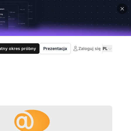
atny okres próbny
Prezentacja
Zaloguj się
PL