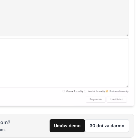
iom?
Umów demo
30 dni za darmo
am.