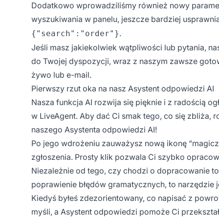
Dodatkowo wprowadziliśmy również nowy paramet
wyszukiwania w panelu, jeszcze bardziej usprawnia
.
{"search":"order"}
Jeśli masz jakiekolwiek wątpliwości lub pytania, n
do Twojej dyspozycji, wraz z naszym zawsze goto
żywo lub e-mail.
Pierwszy rzut oka na nasz Asystent odpowiedzi AI
Nasza funkcja AI rozwija się pięknie i z radością 
w LiveAgent. Aby dać Ci smak tego, co się zbliża,
naszego Asystenta odpowiedzi AI!
Po jego wdrożeniu zauważysz nową ikonę “magiczn
zgłoszenia. Prosty klik pozwala Ci szybko opracow
Niezależnie od tego, czy chodzi o dopracowanie t
poprawienie błędów gramatycznych, to narzędzie
Kiedyś byłeś zdezorientowany, co napisać z powro
myśli, a Asystent odpowiedzi pomoże Ci przekszta