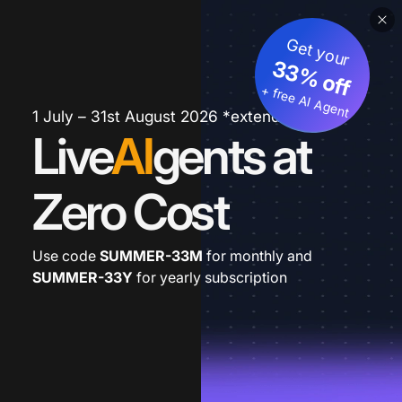
Get your
33% off
+ free AI Agent
1 July – 31st August 2026 *extended
Live
AI
gents at
Zero Cost
Use code
SUMMER-33M
for monthly and
SUMMER-33Y
for yearly subscription