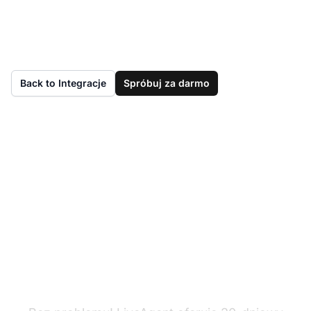
Back to Integracje
Spróbuj za darmo
Nie masz jeszcze
LiveAgent?