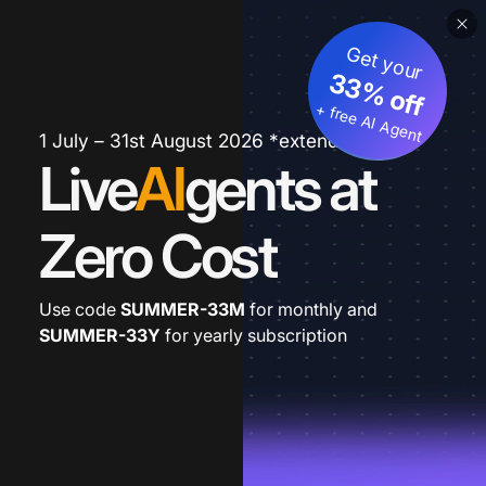
Get your
33% off
+ free AI Agent
1 July – 31st August 2026 *extended
Live
AI
gents at
Zero Cost
Use code
SUMMER-33M
for monthly and
SUMMER-33Y
for yearly subscription