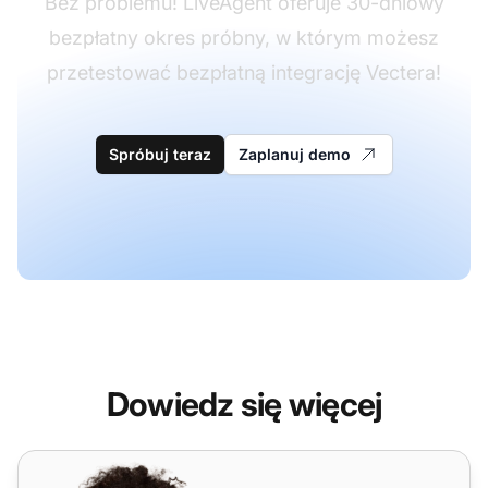
Bez problemu! LiveAgent oferuje 30-dniowy
bezpłatny okres próbny, w którym możesz
przetestować bezpłatną integrację Vectera!
Spróbuj teraz
Zaplanuj demo
Dowiedz się więcej
vCita