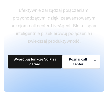
Efektywnie zarządzaj połączeniami
przychodzącymi dzięki zaawansowanym
funkcjom call center LiveAgent. Blokuj spam,
inteligentnie przekierowuj połączenia i
zwiększaj produktywność.
Wypróbuj funkcje VoIP za
Poznaj call
darmo
center