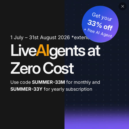
Get your
33% off
+ free AI Agent
1 July – 31st August 2026 *extended
Live
AI
gents at
Zero Cost
Use code
SUMMER-33M
for monthly and
SUMMER-33Y
for yearly subscription