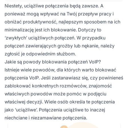
urządzeniu mobilnym. Ta praktyka sprawdziła
Niestety, uciążliwe połączenia będą zawsze. A
się doskonale w zapobieganiu wykonywaniu
ponieważ mogą wpływać na Twój przepływ pracy i
połączeń bez zgody klienta, ponieważ możesz
obniżać produktywność, najlepszym sposobem na ich
po prostu dodać numery do listy odrzuceń i
minimalizację jest ich blokowanie. Dotyczy to
polegać na ustawowych zasadach Listy Nie
Dzwonić w Twoim stanie lub kraju.
‘zwykłych’ uciążliwych połączeń. W przypadku
połączeń zawierających groźby lub nękanie, należy
zgłosić je odpowiednim służbom.
Jakie są powody blokowania połączeń VoIP?
Istnieje wiele powodów, dla których warto blokować
połączenia VoIP. Jeśli zastanawiasz się, czy powinieneś
zablokować konkretnych rozmówców, znajomość
właściwych powodów może pomóc w podjęciu
właściwej decyzji. Wiele osób określa te połączenia
jako ‘uciążliwe’. Połączenia uciążliwe to inaczej
niechciane i niezamawiane połączenia.