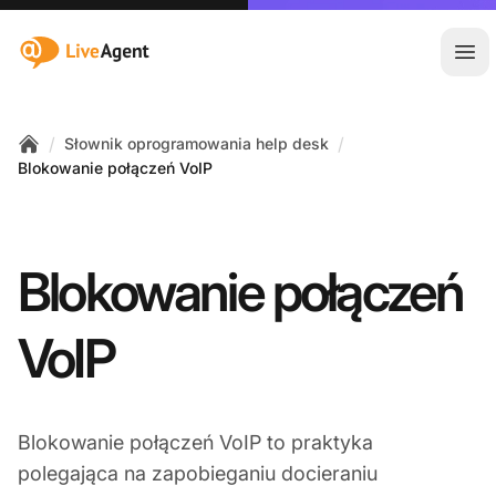
:site.title
Otw
/
/
Słownik oprogramowania help desk
Home
Blokowanie połączeń VoIP
Blokowanie połączeń
VoIP
Blokowanie połączeń VoIP to praktyka
polegająca na zapobieganiu docieraniu