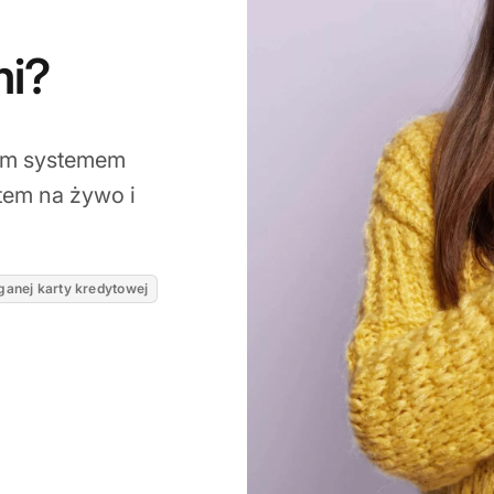
mi?
nym systemem
tem na żywo i
anej karty kredytowej