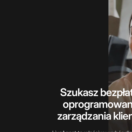
Szukasz bezpła
oprogramowan
zarządzania klie