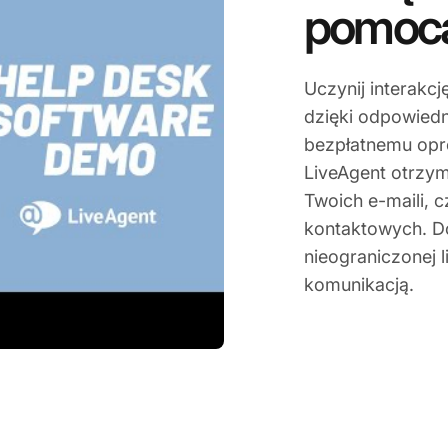
pomocą
Uczynij interakc
dzięki odpowied
bezpłatnemu opr
LiveAgent otrzym
Twoich e-maili, 
kontaktowych. D
nieograniczonej 
komunikacją.