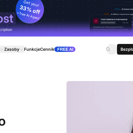
Get your
33% off
+ free AI Agent
ost
cription
Zasoby
Funkcje
Cennik
Bezpł
FREE AI
o