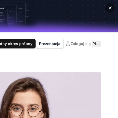
atny okres próbny
Prezentacja
Zaloguj się
PL