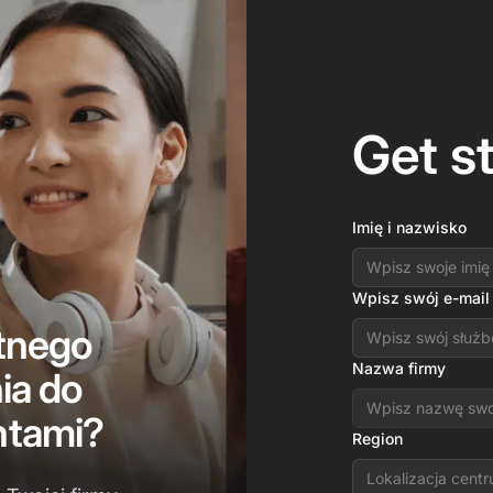
Get s
Imię i nazwisko
Wpisz swój e-mail
tnego
Nazwa firmy
ia do
ntami?
Region
Lokalizacja cent