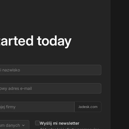
tarted today
.ladesk.com
Wyślij mi newsletter
rum danych