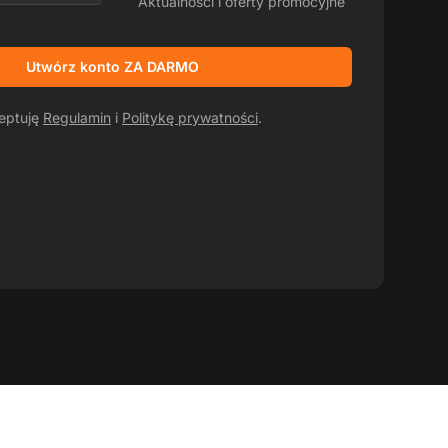
Aktualności i oferty promocyjne
Utwórz konto ZA DARMO
ceptuję
Regulamin
i
Politykę prywatności
.