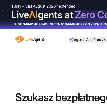
1 July – 31st August 2026 *extended
Live
AI
gents at
Zero C
Use code
SUMMER-33M
for monthly and
SUMMER-33Y
for yearly subs
:site.title
Agenci AI
Produkt
Szukasz bezpłatneg