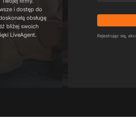
 Twojej firmy.
wsze i dostęp do
 doskonałą obsługę
dź bliżej swoich
ięki LiveAgent.
Rejestrując się, ak