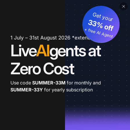
Get your
33% off
+ free AI Agent
1 July – 31st August 2026 *extended
Live
AI
gents at
Zero Cost
Use code
SUMMER-33M
for monthly and
SUMMER-33Y
for yearly subscription