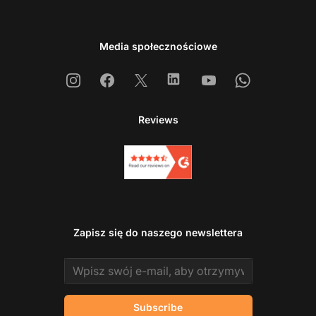
Media społecznościowe
Instagram
Facebook
X
Linkedin
Youtube
Whatsapp
Reviews
Zapisz się do naszego newslettera
Email address
Subscribe
Sk