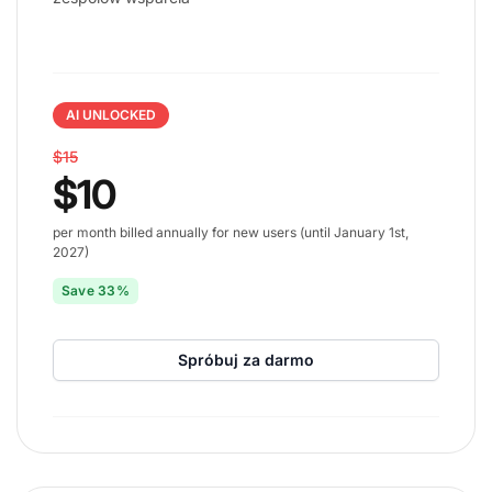
AI UNLOCKED
$15
$10
per month billed annually for new users (until January 1st,
2027)
Save 33%
Spróbuj za darmo