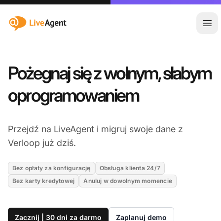
:site.title
Otw
Pożegnaj się z wolnym, słabym
oprogramowaniem
Przejdź na LiveAgent i migruj swoje dane z
Verloop już dziś.
Bez opłaty za konfigurację
Obsługa klienta 24/7
Bez karty kredytowej
Anuluj w dowolnym momencie
Zacznij | 30 dni za darmo
Zaplanuj demo