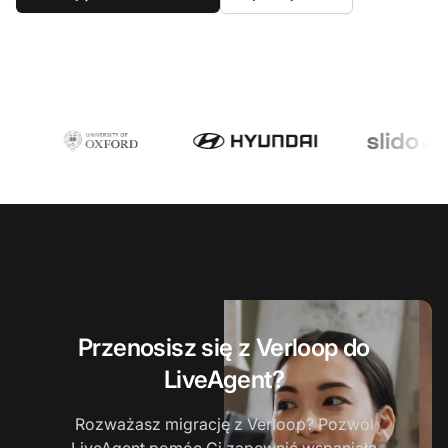
Przenosisz się z Verloop do
LiveAgent?
Rozważasz migrację z Verloop? Pozwól
LiveAgent pomóc Ci zapewnić wspaniałą