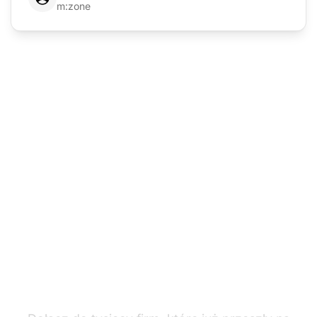
m:zone
Gotowy do migracji z
Verloop do LiveAgent?