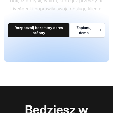
Dołącz do tysięcy firm, które już przeszły na
LiveAgent i poprawiły swoją obsługę klienta.
Rozpocznij bezpłatny okres
Zaplanuj
próbny
demo
Będziesz w