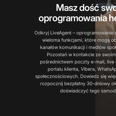
Masz dość sw
oprogramowania he
Odkryj LiveAgent – oprogramowanie do
wieloma funkcjami, które mogą o
kanałów komunikacji i mediów spo
Pozostań w kontakcie ze swoimi
pośrednictwem poczty e-mail, live c
portalu klienta, Vibera, Whats
społecznościowych. Dowiedz się więc
rozpocznij bezpłatny 30-dniowy o
doświadczyć tego samodz