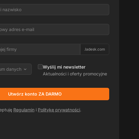
.ladesk.com
Wyślij mi newsletter
rum danych
Aktualności i oferty promocyjne
Utwórz konto ZA DARMO
ceptuję
Regulamin
i
Politykę prywatności
.