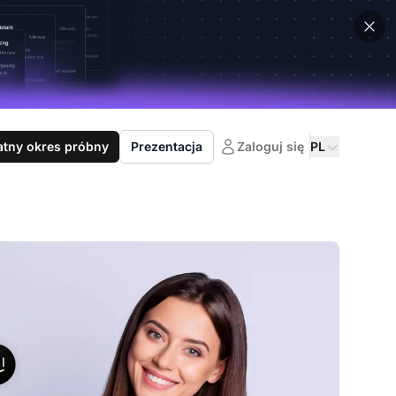
atny okres próbny
Prezentacja
Zaloguj się
PL