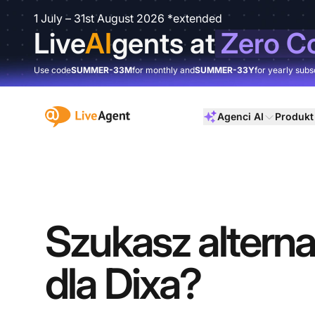
1 July – 31st August 2026 *extended
Live
AI
gents at
Zero C
Use code
SUMMER-33M
for monthly and
SUMMER-33Y
for yearly subs
:site.title
Agenci AI
Produkt
Szukasz altern
dla Dixa?