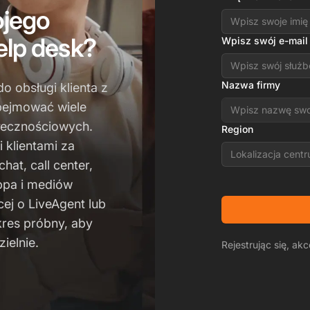
ojego
lp desk?
Wpisz swój e-mail
Nazwa firmy
 obsługi klienta z
bejmować wiele
łecznościowych.
Region
 klientami za
Lokalizacja cent
hat, call center,
Appa i mediów
ej o LiveAgent lub
kres próbny, aby
ielnie.
Rejestrując się, ak