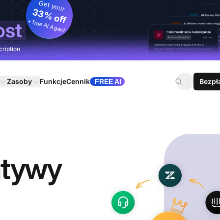
Get your
33% off
+ free AI Agent
ost
cription
Zasoby
Funkcje
Cennik
Bezpł
FREE AI
atywy