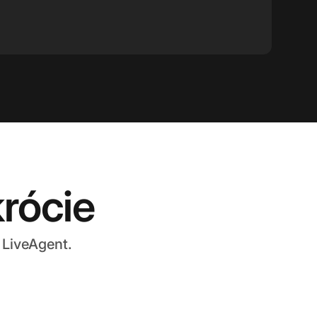
krócie
 LiveAgent.