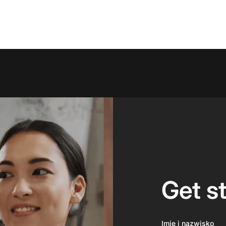
Get s
Imię i nazwisko