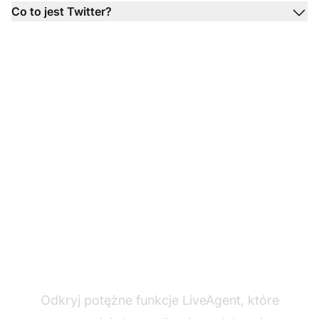
Co to jest Twitter?
Przekształć swoją
obsługę klienta
Odkryj potężne funkcje LiveAgent, które