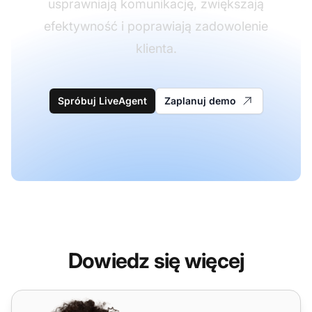
usprawniają komunikację, zwiększają
efektywność i poprawiają zadowolenie
klienta.
Spróbuj LiveAgent
Zaplanuj demo
Dowiedz się więcej
Twitter (X)