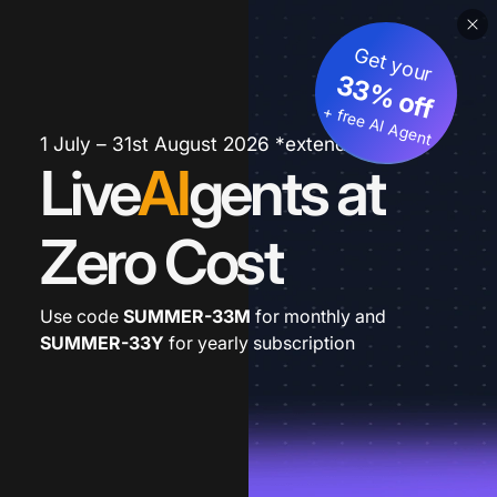
Get your
33% off
+ free AI Agent
1 July – 31st August 2026 *extended
Live
AI
gents at
Zero Cost
Use code
SUMMER-33M
for monthly and
SUMMER-33Y
for yearly subscription