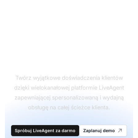
Podnieś każdy punkt
kontaktu z klientem
Twórz wyjątkowe doświadczenia klientów
dzięki wielokanałowej platformie LiveAgent
zapewniającej spersonalizowaną i wydajną
obsługę na całej ścieżce klienta.
Spróbuj LiveAgent za darmo
Zaplanuj demo