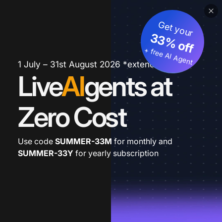
Get your
33% off
+ free AI Agent
1 July – 31st August 2026 *extended
Live
AI
gents at
Zero Cost
Use code
SUMMER-33M
for monthly and
SUMMER-33Y
for yearly subscription