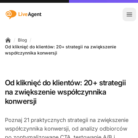
:site.title
Otw
/
/
Blog
Home
Od kliknięć do klientów: 20+ strategii na zwiększenie
współczynnika konwersji
Od kliknięć do klientów: 20+ strategii
na zwiększenie współczynnika
konwersji
Poznaj 21 praktycznych strategii na zwiększenie
współczynnika konwersji, od analizy odbiorców
po zoptymalizowane CTA, testowanie A/B i