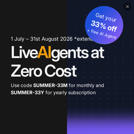
Get your
33% off
+ free AI Agent
1 July – 31st August 2026 *extended
Live
AI
gents at
Zero Cost
Use code
SUMMER-33M
for monthly and
SUMMER-33Y
for yearly subscription