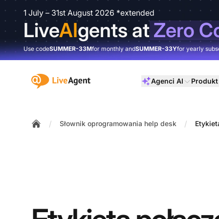
1 July – 31st August 2026 *extended
Live
AI
gents at
Zero C
Use code
SUMMER-33M
for monthly and
SUMMER-33Y
for yearly subs
:site.title
Agenci AI
Produkt
/
/
Słownik oprogramowania help desk
Etykiet
Home