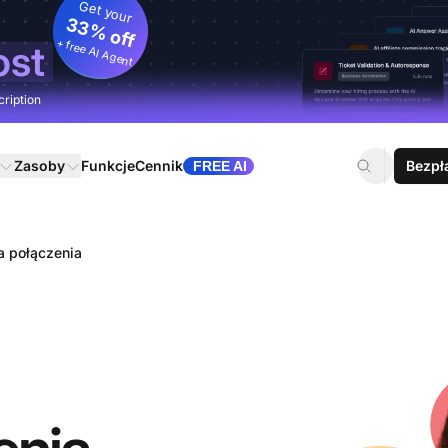
Get your
33% off
+ free AI Agent
ost
cription
Zasoby
Funkcje
Cennik
Bezpł
FREE AI
a połączenia