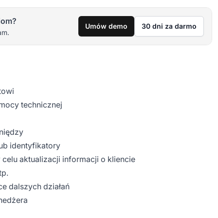
iom?
Umów demo
30 dni za darmo
am.
towi
mocy technicznej
eniędzy
ub identyfikatory
celu aktualizacji informacji o kliencie
tp.
e dalszych działań
nedżera