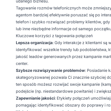
udanego biznesu.
Tagowanie rozmów telefonicznych może zmniejszy
agentom bardziej efektywnie poruszać się po intera
telefon i szybko rozwiązać problemy klientów, gd
lub inne niezbędne informacje od samego początku
Kluczowe korzyści z tagowania połączeń
Lepsza organizacja
: Gdy interakcje z klientami s
identyfikować wszelkie trendy lub podobieństwa, 
jakość leadów generowanych przez kampanie mark
center.
Szybsze rozwiązywanie problemów
: Posiadanie 
skategoryzowanej pozwala Ci znacznie szybciej d
ten sposób możesz rozwijać swoje kampanie (kamp
podejście (np. niestandardowe powitanie) i zwięks
Zapewnianie jakości
: Etykiety połączeń umożliwiają
pomagając identyfikować obszary do poprawy i r