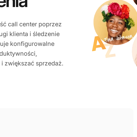
enia
ć call center poprzez
i klienta i śledzenie
uje konfigurowalne
roduktywności,
 i zwiększać sprzedaż.