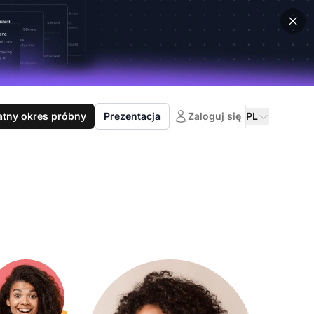
atny okres próbny
Prezentacja
Zaloguj się
PL