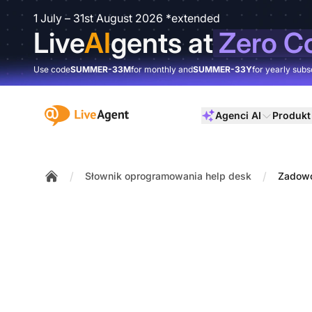
1 July – 31st August 2026 *extended
Live
AI
gents at
Zero C
Use code
SUMMER-33M
for monthly and
SUMMER-33Y
for yearly subs
:site.title
Agenci AI
Produkt
/
/
Słownik oprogramowania help desk
Zadowo
Home