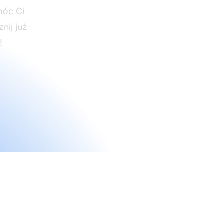
móc Ci
nij już
!