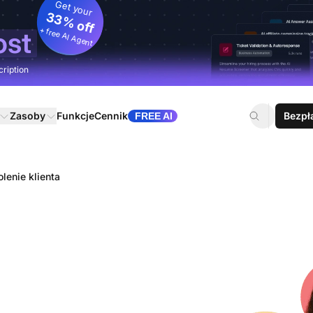
Get your
33% off
+ free AI Agent
ost
cription
Zasoby
Funkcje
Cennik
Bezpł
FREE AI
lenie klienta