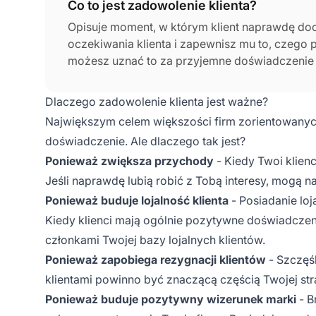
Co to jest zadowolenie klienta?
Opisuje moment, w którym klient naprawdę doce
oczekiwania klienta i zapewnisz mu to, czeg
możesz uznać to za przyjemne doświadczenie k
wspierającym Twoją firmę, dlatego tworzenie
i obecnych klientów jest konieczne.
Dlaczego zadowolenie klienta jest ważne?
Największym celem większości firm zorientowanych n
doświadczenie. Ale dlaczego tak jest?
Ponieważ zwiększa przychody
- Kiedy Twoi klien
Jeśli naprawdę lubią robić z Tobą interesy, mogą 
Ponieważ buduje lojalność klienta
- Posiadanie lo
Kiedy klienci mają ogólnie pozytywne doświadczenie 
członkami Twojej bazy lojalnych klientów.
Ponieważ zapobiega rezygnacji klientów
- Szczęśl
klientami powinno być znaczącą częścią Twojej str
Ponieważ buduje pozytywny wizerunek marki
- B