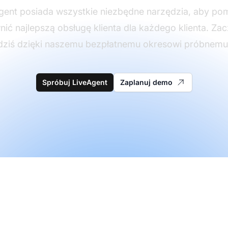
gent posiada wszystkie niezbędne narzędzia, aby po
ić najlepszą obsługę klienta dla każdego klienta. Zacz
dziś dzięki naszemu bezpłatnemu okresowi próbnemu
Spróbuj LiveAgent
Zaplanuj demo