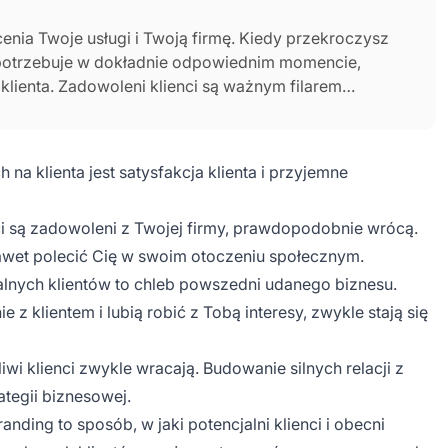
nia Twoje usługi i Twoją firmę. Kiedy przekroczysz
o potrzebuje w dokładnie odpowiednim momencie,
lienta. Zadowoleni klienci są ważnym filarem
 pozytywnego doświadczenia zarówno dla nowych, jak
a klienta jest satysfakcja klienta i przyjemne
ci są zadowoleni z Twojej firmy, prawdopodobnie wrócą.
nawet polecić Cię w swoim otoczeniu społecznym.
jalnych klientów to chleb powszedni udanego biznesu.
z klientem i lubią robić z Tobą interesy, zwykle stają się
iwi klienci zwykle wracają. Budowanie silnych relacji z
ategii biznesowej.
randing to sposób, w jaki potencjalni klienci i obecni