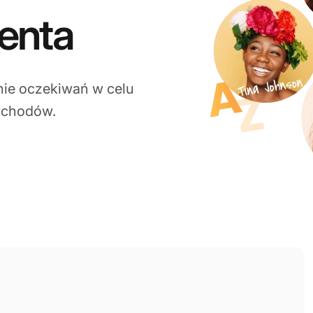
ienta
nie oczekiwań w celu
zychodów.