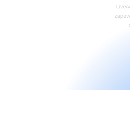
LiveA
zapewn