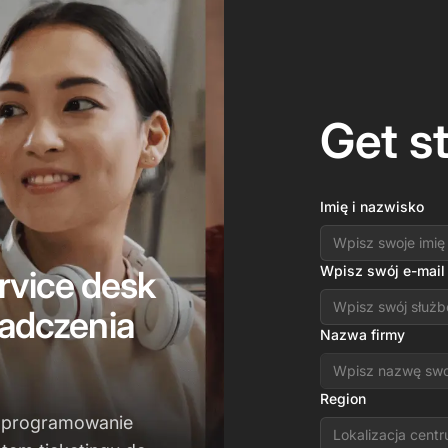
Get s
Imię i nazwisko
Wpisz swój e-mail
vice desk
iadczenia
Nazwa firmy
Region
 oprogramowanie
Lokalizacja cent