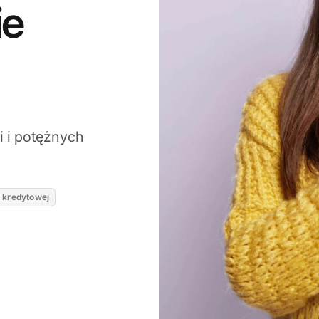
ie
i i potężnych
 kredytowej