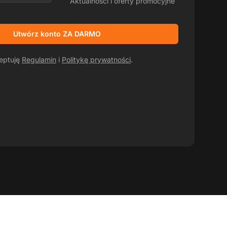
Aktualności i oferty promocyjne
Utwórz konto ZA DARMO
ceptuję
Regulamin
i
Politykę prywatności
.