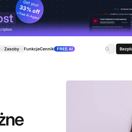
Get your
33% off
+ free AI Agent
ost
cription
Zasoby
Funkcje
Cennik
Bezpł
FREE AI
ężne