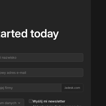
tarted today
.ladesk.com
Wyślij mi newsletter
rum danych