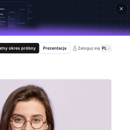
atny okres próbny
Prezentacja
Zaloguj się
PL