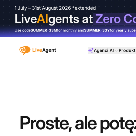
1 July – 31st August 2026 *extended
Live
AI
gents at
Zero C
Use code
SUMMER-33M
for monthly and
SUMMER-33Y
for yearly subs
:site.title
Agenci AI
Produkt
Proste, ale pot