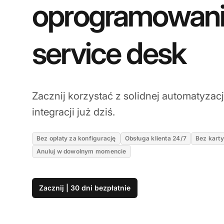
oprogramowan
service desk
Zacznij korzystać z solidnej automatyzacj
integracji już dziś.
Bez opłaty za konfigurację
Obsługa klienta 24/7
Bez karty
Anuluj w dowolnym momencie
Zacznij | 30 dni bezpłatnie