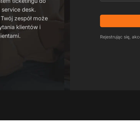
stem ticketingu do
service desk.
 Twój zespół może
tania klientów i
ientami.
Rejestrując się, ak