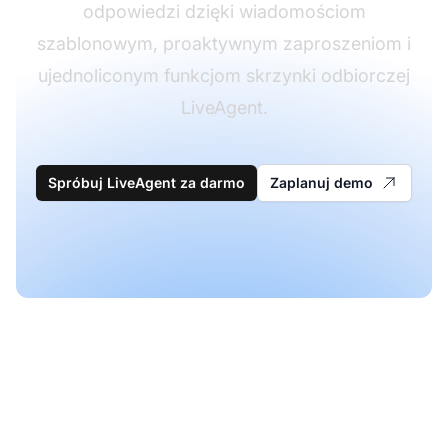
odpowiedzi dzięki wiadomościom
szablonowym, proaktywnym zaproszeniom i
ujednoliconym funkcjom skrzynki odbiorczej
LiveAgent.
Spróbuj LiveAgent za darmo
Zaplanuj demo