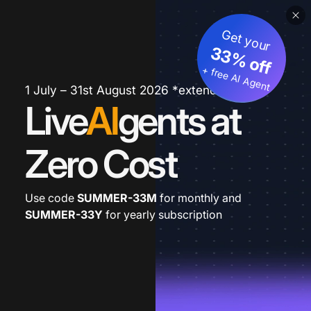
Get your
33% off
+ free AI Agent
1 July – 31st August 2026 *extended
Live
AI
gents at
Zero Cost
Use code
SUMMER-33M
for monthly and
SUMMER-33Y
for yearly subscription