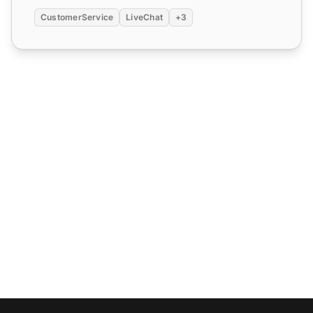
CustomerService
LiveChat
+3